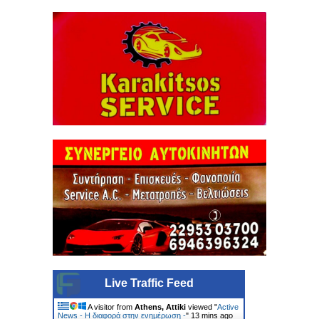
Live Traffic Feed
A visitor from
Athens, Attiki
viewed "
Active
News - Η διαφορά στην ενημέρωση -
"
13 mins ago