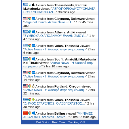
A visitor from
Thessaloniki, Kentriki
Makedonia
viewed "
ΑΕΡΟΠΟΡΙΚΑ ΔΥΣΤΥΧΗΜΑΤΑ
ΠΟΥ ΣΥΓΚΛΟΝΙΣΑΝ…
"
38 mins ago
A visitor from
Claymont, Delaware
viewed
"
Page not found - Active News - Η…
"
1 hr 45 mins
ago
A visitor from
Athens, Attiki
viewed
"
ΣΥΜΒΟΥΛΙΟ ΑΠΟΔΗΜΟΥ ΕΛΛΗΝΙΣΜΟΥ:…
"
1 hr
47 mins ago
A visitor from
Volos, Thessalia
viewed
"
Active News - Η διαφορά στην ενημέρωση -
"
2 hrs
6 mins ago
A visitor from
Soufli, Anatoliki Makedonia
Kai Thraki
viewed "
Active News - Η διαφορά στην
ενημέρωση -
"
2 hrs 10 mins ago
A visitor from
Claymont, Delaware
viewed
"
Active News - Η διαφορά στην ενημέρωση -
"
2 hrs
14 mins ago
A visitor from
Portland, Oregon
viewed
"
Active News - Η διαφορά στην ενημέρωση -
"
2 hrs
22 mins ago
A visitor from
Volos, Thessalia
viewed
"
ΔΗΜΟΣ ΣΤΑΡΕΝΙΟΣ, Ο ΑΞΕΠΕΡΑΣΤΟΣ…
"
2 hrs
30 mins ago
A visitor from
Beijing
viewed "
ΜΗΝΙΑΙΕΣ
ΑΠΟΔΟΧΕΣ Archives - Active…
"
3 hrs 52 mins ago
Get Script
Real Time
Tracking ON