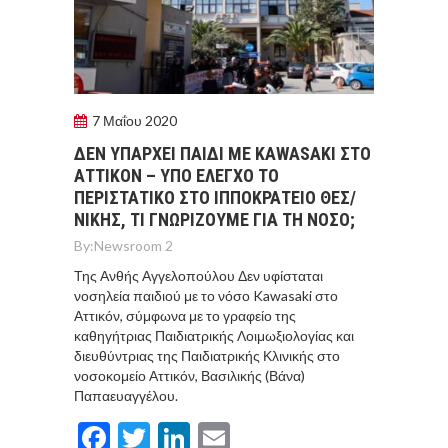
7 Μαΐου 2020
ΔΕΝ ΥΠΑΡΧΕΙ ΠΑΙΔΙ ΜΕ KAWASAKI ΣΤΟ
ΑΤΤΙΚΟΝ – ΥΠO ΕΛΕΓΧΟ ΤΟ
ΠΕΡΙΣΤΑΤΙΚΟ ΣΤΟ ΙΠΠΟΚΡΑΤΕΙΟ ΘΕΣ/
ΝΙΚΗΣ, ΤΙ ΓΝΩΡIΖΟΥΜΕ ΓΙΑ ΤΗ ΝOΣΟ;
By:
Newsroom 2
Της Ανθής Αγγελοπούλου Δεν υφίσταται
νοσηλεία παιδιού με το νόσο Kawasaki στο
Αττικόν, σύμφωνα με το γραφείο της
καθηγήτριας Παιδιατρικής Λοιμωξιολογίας και
διευθύντριας της Παιδιατρικής Κλινικής στο
νοσοκομείο Αττικόν, Βασιλικής (Βάνα)
Παπαευαγγέλου.
Facebook
Twitter
LinkedIn
Email