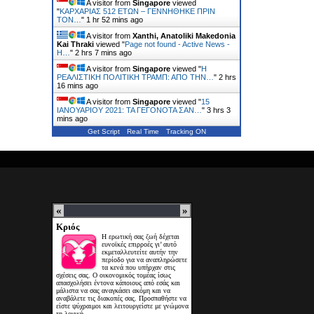
A visitor from
Singapore
viewed
"
ΚΑΡΧΑΡΙΑΣ 512 ΕΤΩΝ – ΓΕΝΝΗΘΗΚΕ ΠΡΙΝ
ΤΟΝ…
"
1 hr 52 mins ago
A visitor from
Xanthi, Anatoliki Makedonia
Kai Thraki
viewed "
Page not found - Active News -
Η…
"
2 hrs 7 mins ago
A visitor from
Singapore
viewed "
Η
ΡΕΑΛΙΣΤΙΚΗ ΠΟΛΙΤΙΚΗ ΤΡΑΜΠ: ΑΠΟ ΤΗΝ…
"
2 hrs
16 mins ago
A visitor from
Singapore
viewed "
15
ΙΑΝΟΥΑΡΙΟΥ 2021: ΤΑ ΓΕΓΟΝΟΤΑ ΣΑΝ…
"
3 hrs 3
mins ago
Get Script
Real Time
Tracking ON