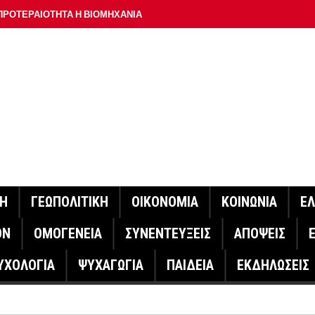
ΠΡΟΤΕΡΑΙΟΤΗΤΑ Η ΒΙΟΜΗΧΑΝΙΑ
ΟΝ ΣΠΟΥΔΑΙΟΤΕΡΟ ΕΡΜΗΝΕΥΤΗ ΛΑΚΗ ΧΑΛΚΙΑ –
ΑΦΕΙΟ ΑΘΗΝΩΝ
ΟΙΓΕΙ Η ΠΛΑΤΦΟΡΜΑ
ΓΟΝΟΤΑ ΣΑΝ ΣΗΜΕΡΑ
ΑΚΟΙΝΩΣΕ Ο ΜΗΤΣΟΤΑΚΗΣ ΓΙΑ ΤΟΥΣ ΠΥΡΟΠΛΗΚΤΟΥΣ
ΙΣ ΠΥΡΟΠΛΗΚΤΕΣ ΠΕΡΙΟΧΕΣ ΤΗΣ ΔΥΤΙΚΗΣ ΑΤΤΙΚΗΣ – ΣΤΟ
ΝΗ
ΓΕΩΠΟΛΙΤΙΚΗ
ΟΙΚΟΝΟΜΙΑ
ΚΟΙΝΩΝΙΑ
Ε
ΕΛΟΣ ΤΟΥΡΝΑΣ
ΟΝ
ΟΜΟΓΕΝΕΙΑ
ΣΥΝΕΝΤΕΥΞΕΙΣ
ΑΠΟΨΕΙΣ
ΗΝΑΣ ΕΡΕΥΝΗΤΗΣ ΣΤΗ ΔΑΝΙΑ ΣΧΕΔΙΑΖΕΙ DRONE ΓΙΑ ΤΗ
ΥΧΟΛΟΓΙΑ
ΨΥΧΑΓΩΓΙΑ
ΠΑΙΔΕΙΑ
ΕΚΔΗΛΩΣΕΙΣ
ΓΟΝΟΤΑ ΣΑΝ ΣΗΜΕΡΑ