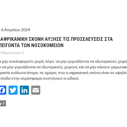
ΤΟ ΚΕΝΤΡΙΚΟ ΔΕΛΤΙΟ ΤΟΥ KONTRA – KONTRA NEWS 4-
MEGA NEWS – «NOW» με τον Βασίλη Σφήνα 3-8-26 !
6 Απριλίου 2024
 ΑΦΡΙΚΑΝΙΚΗ ΣΚΟΝΗ ΑΥΞΗΣΕ ΤΙΣ ΠΡΟΣΕΛΕΥΣΕΙΣ ΣΤΑ
ΠΕΙΓΟΝΤΑ ΤΩΝ ΝΟΣΟΚΟΜΕΙΩΝ
:
Newsroom 1
 μην κυκλοφορούν χωρίς λόγο, να μην γυμνάζονται σε εξωτερικούς χώρ
ι να μην γυμνάζονται σε εξωτερικούς χώρους και να μην κάνουν χειρωνακ
γασία ευάλωτα άτομα, τις ημέρες που η αφρικανική σκόνη είναι σε υψηλά
ίπεδα στην ατμόσφαιρα συστήνουν οι ειδικοί.
Facebook
Twitter
LinkedIn
Email
0