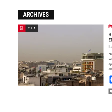
Ο ΠΑΝΟΣ ΑΒΡΑΜΟΠΟΥΛΟΣ Σ
ARCHIVES
8-26
Ο Πάνος Αβραμόπουλος στο 
ΥΓΕΙΑ
Η
Ε
By
Να
κα
ερ
επ