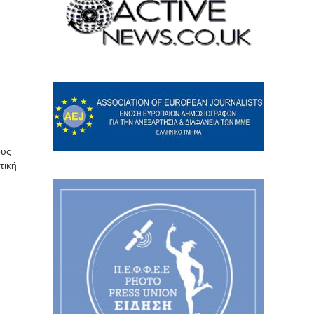
ους
τική