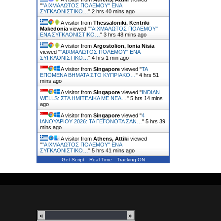
"
"ΑΙΧΜΑΛΩΤΟΣ ΠΟΛΕΜΟΥ" ΕΝΑ
ΣΥΓΚΛΟΝΙΣΤΙΚΟ…
"
2 hrs 40 mins ago
A visitor from
Thessaloniki, Kentriki
Makedonia
viewed "
"ΑΙΧΜΑΛΩΤΟΣ ΠΟΛΕΜΟΥ"
ΕΝΑ ΣΥΓΚΛΟΝΙΣΤΙΚΟ…
"
3 hrs 48 mins ago
A visitor from
Argostolion, Ionia Nisia
viewed "
"ΑΙΧΜΑΛΩΤΟΣ ΠΟΛΕΜΟΥ" ΕΝΑ
ΣΥΓΚΛΟΝΙΣΤΙΚΟ…
"
4 hrs 1 min ago
A visitor from
Singapore
viewed "
ΤΑ
ΕΠΟΜΕΝΑ ΒΗΜΑΤΑ ΣΤΟ ΚΥΠΡΙΑΚΟ…
"
4 hrs 51
mins ago
A visitor from
Singapore
viewed "
INDIAN
WELLS: ΣΤΑ ΗΜΙΤΕΛΙΚΑ ΜΕ ΝΕΑ…
"
5 hrs 14 mins
ago
A visitor from
Singapore
viewed "
4
ΙΑΝΟΥΑΡΙΟΥ 2026: ΤΑ ΓΕΓΟΝΟΤΑ ΣΑΝ…
"
5 hrs 39
mins ago
A visitor from
Athens, Attiki
viewed
"
"ΑΙΧΜΑΛΩΤΟΣ ΠΟΛΕΜΟΥ" ΕΝΑ
ΣΥΓΚΛΟΝΙΣΤΙΚΟ…
"
5 hrs 41 mins ago
Get Script
Real Time
Tracking ON