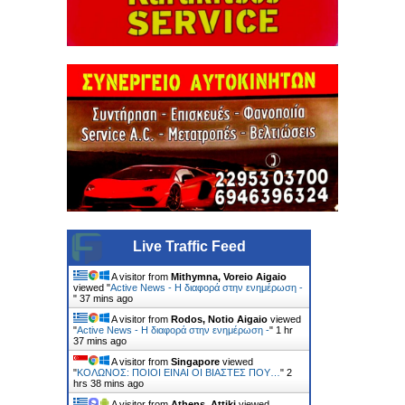
Live Traffic Feed
A visitor from
Mithymna, Voreio Aigaio
viewed "
Active News - Η διαφορά στην ενημέρωση -
"
37 mins ago
A visitor from
Rodos, Notio Aigaio
viewed
"
Active News - Η διαφορά στην ενημέρωση -
"
1 hr
37 mins ago
A visitor from
Singapore
viewed
"
ΚΟΛΩΝΟΣ: ΠΟΙΟΙ ΕΙΝΑΙ ΟΙ ΒΙΑΣΤΕΣ ΠΟΥ…
"
2
hrs 38 mins ago
A visitor from
Athens, Attiki
viewed