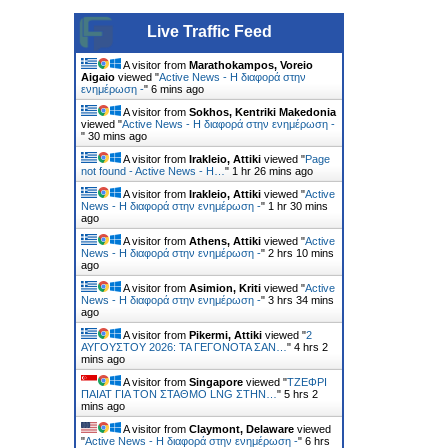
Live Traffic Feed
A visitor from
Marathokampos, Voreio
Aigaio
viewed "
Active News - Η διαφορά στην
ενημέρωση -
"
6 mins ago
A visitor from
Sokhos, Kentriki Makedonia
viewed "
Active News - Η διαφορά στην ενημέρωση -
"
30 mins ago
A visitor from
Irakleio, Attiki
viewed "
Page
not found - Active News - Η…
"
1 hr 26 mins ago
A visitor from
Irakleio, Attiki
viewed "
Active
News - Η διαφορά στην ενημέρωση -
"
1 hr 30 mins
ago
A visitor from
Athens, Attiki
viewed "
Active
News - Η διαφορά στην ενημέρωση -
"
2 hrs 10 mins
ago
A visitor from
Asimion, Kriti
viewed "
Active
News - Η διαφορά στην ενημέρωση -
"
3 hrs 34 mins
ago
A visitor from
Pikermi, Attiki
viewed "
2
ΑΥΓΟΥΣΤΟΥ 2026: ΤΑ ΓΕΓΟΝΟΤΑ ΣΑΝ…
"
4 hrs 2
mins ago
A visitor from
Singapore
viewed "
ΤΖΕΦΡΙ
ΠΑΙΑΤ ΓΙΑ ΤΟΝ ΣΤΑΘΜΟ LNG ΣΤΗΝ…
"
5 hrs 2
mins ago
A visitor from
Claymont, Delaware
viewed
"
Active News - Η διαφορά στην ενημέρωση -
"
6 hrs