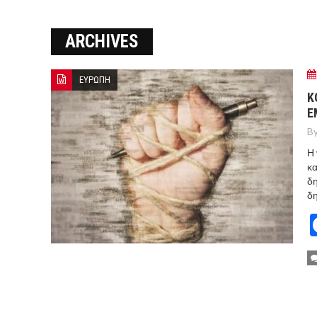
ΞΕΚΙΝΗΣΑΝ ΟΙ ΑΥΤΟΨΙΕΣ ΣΤ
ARCHIVES
ΠΟΡΤΟ ΓΕΡΜΕΝΟ Ο ΕΥΑΓΓ
ΕΥΡΩΠΗ
Κ
Ε
By
Η 
κα
δη
δη