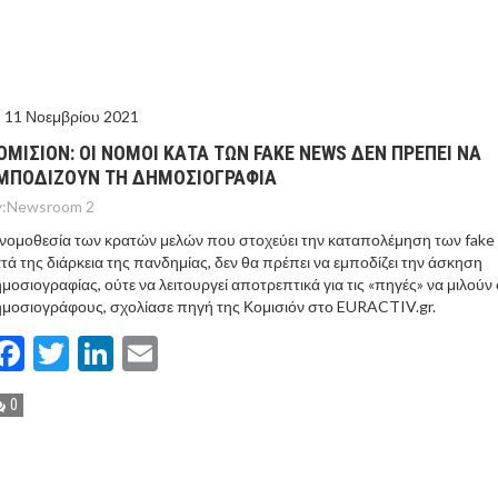
ΙΣ ΠΥΡΟΠΛΗΚΤΕΣ ΠΕΡΙΟΧΕΣ ΤΗΣ ΔΥΤΙΚΗΣ ΑΤΤΙΚΗΣ – ΣΤΟ
ΕΛΟΣ ΤΟΥΡΝΑΣ
11 Νοεμβρίου 2021
ΟΜΙΣΙΟΝ: ΟΙ ΝΟΜΟΙ ΚΑΤΑ ΤΩΝ FAKE NEWS ΔΕΝ ΠΡΕΠΕΙ ΝΑ
ΜΠΟΔΙΖΟΥΝ ΤΗ ΔΗΜΟΣΙΟΓΡΑΦΙΑ
:
Newsroom 2
νομοθεσία των κρατών μελών που στοχεύει την καταπολέμηση των fake
τά της διάρκεια της πανδημίας, δεν θα πρέπει να εμποδίζει την άσκηση
μοσιογραφίας, ούτε να λειτουργεί αποτρεπτικά για τις «πηγές» να μιλούν
μοσιογράφους, σχολίασε πηγή της Κομισιόν στο EURACTIV.gr.
Facebook
Twitter
LinkedIn
Email
0