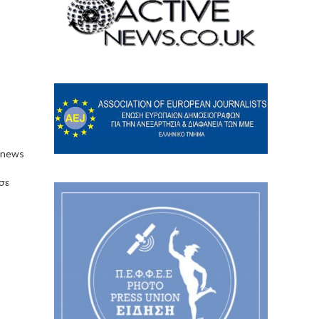
 news
 σε