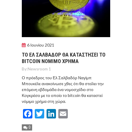
6 Ιουνίου 2021
ΤΟ ΕΛ ΣΑΛΒΑΔΟΡ ΘΑ ΚΑΤΑΣΤΗΣΕΙ ΤΟ
BITCOIN ΝΟΜΙΜΟ ΧΡΗΜΑ
By:
Newsroom 1
Ο πρόεδρος του Ελ Σαλβαδόρ Ναγίμπ
Μπουκέλε ανακοίνωσε χθες ότι θα στείλει την
επόμενη εβδομάδα ένα νομοσχέδιο στο
Κογκρέσο με το οποίο το bitcoin θα καταστεί
νόμιμο χρήμα στη χώρα.
Facebook
Twitter
LinkedIn
Email
0