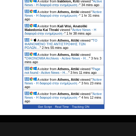
A visitor from
Irakleion, Kriti
viewed "
Active
News - Η διαφορά στην ενημέρωση -
"
34 mins ago
A visitor from
Athens, Attiki
viewed "
Active
News - Η διαφορά στην ενημέρωση -
"
1 hr 31 mins
ago
A visitor from
Kali Vrisi, Anatoliki
Makedonia Kai Thraki
viewed "
Active News - Η
διαφορά στην ενημέρωση -
"
1 hr 38 mins ago
A visitor from
Athens, Attiki
viewed "
ΤΟ
ΦΑΙΝΟΜΕΝΟ ΤΗΣ ΑΝΤΙΣΤΡΟΦΗΣ ΤΩΝ
ΡΟΛΩΝ…
"
2 hrs 55 mins ago
A visitor from
Athens, Attiki
viewed
"
ΟΙΚΟΝΟΜΙΑ Archives - Active News - Η…
"
3 hrs 3
mins ago
A visitor from
Athens, Attiki
viewed "
Page
not found - Active News - Η…
"
3 hrs 11 mins ago
A visitor from
Athens, Attiki
viewed "
Active
News - Η διαφορά στην ενημέρωση -
"
3 hrs 23 mins
ago
A visitor from
Athens, Attiki
viewed "
Active
News - Η διαφορά στην ενημέρωση -
"
4 hrs 12 mins
ago
Get Script
Real Time
Tracking ON