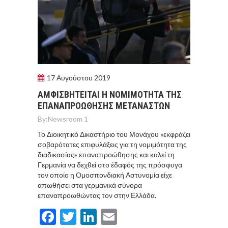
17 Αυγούστου 2019
ΑΜΦΙΣΒΗΤΕΙΤΑΙ Η ΝΟΜΙΜΟΤΗΤΑ ΤΗΣ
ΕΠΑΝΑΠΡΟΩΘΗΣΗΣ ΜΕΤΑΝΑΣΤΩΝ
By:
Newsroom 1
Το Διοικητικό Δικαστήριο του Μονάχου «εκφράζει
σοβαρότατες επιφυλάξεις για τη νομιμότητα της
διαδικασίας» επαναπροώθησης και καλεί τη
Γερμανία να δεχθεί στο έδαφός της πρόσφυγα
τον οποίο η Ομοσπονδιακή Αστυνομία είχε
απωθήσει στα γερμανικά σύνορα
επαναπροωθώντας τον στην Ελλάδα.
Facebook
Twitter
LinkedIn
Email