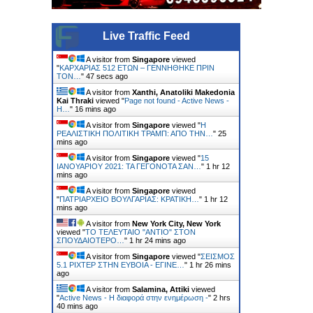
Live Traffic Feed
A visitor from
Singapore
viewed
"
ΚΑΡΧΑΡΙΑΣ 512 ΕΤΩΝ – ΓΕΝΝΗΘΗΚΕ ΠΡΙΝ
ΤΟΝ…
"
47 secs ago
A visitor from
Xanthi, Anatoliki Makedonia
Kai Thraki
viewed "
Page not found - Active News -
Η…
"
16 mins ago
A visitor from
Singapore
viewed "
Η
ΡΕΑΛΙΣΤΙΚΗ ΠΟΛΙΤΙΚΗ ΤΡΑΜΠ: ΑΠΟ ΤΗΝ…
"
25
mins ago
A visitor from
Singapore
viewed "
15
ΙΑΝΟΥΑΡΙΟΥ 2021: ΤΑ ΓΕΓΟΝΟΤΑ ΣΑΝ…
"
1 hr 12
mins ago
A visitor from
Singapore
viewed
"
ΠΑΤΡΙΑΡΧΕΙΟ ΒΟΥΛΓΑΡΙΑΣ: ΚΡΑΤΙΚΗ…
"
1 hr 12
mins ago
A visitor from
New York City, New York
viewed "
ΤΟ ΤΕΛΕΥΤΑΙΟ "ΑΝΤΙΟ" ΣΤΟΝ
ΣΠΟΥΔΑΙΟΤΕΡΟ…
"
1 hr 24 mins ago
A visitor from
Singapore
viewed "
ΣΕΙΣΜΟΣ
5.1 ΡΙΧΤΕΡ ΣΤΗΝ ΕΥΒΟΙΑ - ΕΓΙΝΕ…
"
1 hr 26 mins
ago
A visitor from
Salamina, Attiki
viewed
"
Active News - Η διαφορά στην ενημέρωση -
"
2 hrs
40 mins ago