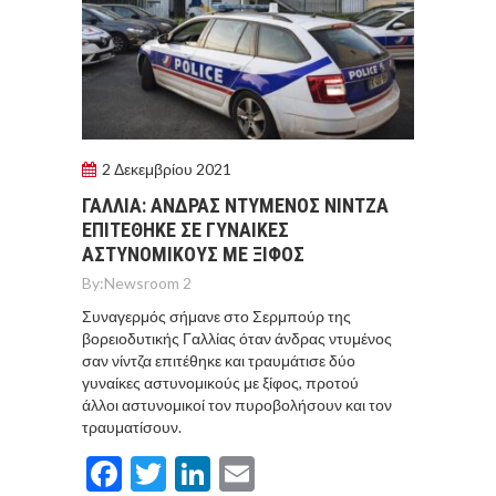
2 Δεκεμβρίου 2021
ΓΑΛΛΙΑ: AΝΔΡΑΣ ΝΤΥΜΕΝΟΣ ΝΙΝΤΖΑ
ΕΠΙΤΕΘΗΚΕ ΣΕ ΓΥΝΑΙΚΕΣ
ΑΣΤΥΝΟΜΙΚΟΥΣ ΜΕ ΞΙΦΟΣ
By:
Newsroom 2
Συναγερμός σήμανε στο Σερμπούρ της
βορειοδυτικής Γαλλίας όταν άνδρας ντυμένος
σαν νίντζα επιτέθηκε και τραυμάτισε δύο
γυναίκες αστυνομικούς με ξίφος, προτού
άλλοι αστυνομικοί τον πυροβολήσουν και τον
τραυματίσουν.
Facebook
Twitter
LinkedIn
Email