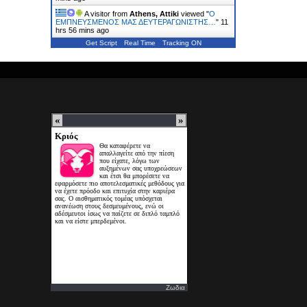
A visitor from
Athens, Attiki
viewed "
Ο
ΕΜΠΝΕΥΣΜΕΝΟΣ ΜΑΣ ΔΕΥΤΕΡΑΓΩΝΙΣΤΗΣ…
"
11
hrs 56 mins ago
Get Script
Real Time
Tracking ON
Ζωδια