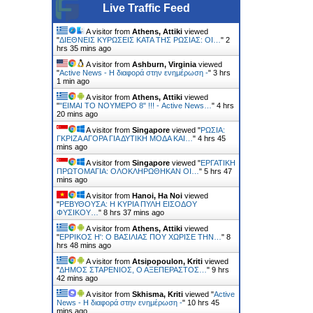
Live Traffic Feed
A visitor from
Athens, Attiki
viewed
"
ΔΙΕΘΝΕΙΣ ΚΥΡΩΣΕΙΣ ΚΑΤΑ ΤΗΣ ΡΩΣΙΑΣ: ΟΙ…
"
2
hrs 35 mins ago
A visitor from
Ashburn, Virginia
viewed
"
Active News - Η διαφορά στην ενημέρωση -
"
3 hrs
1 min ago
A visitor from
Athens, Attiki
viewed
"
"ΕΙΜΑΙ ΤΟ ΝΟΥΜΕΡΟ 8" !!! - Active News…
"
4 hrs
20 mins ago
A visitor from
Singapore
viewed "
ΡΩΣΙΑ:
ΓΚΡΙΖΑ ΑΓΟΡΑ ΓΙΑ ΔΥΤΙΚΗ ΜΟΔΑ ΚΑΙ…
"
4 hrs 45
mins ago
A visitor from
Singapore
viewed "
ΕΡΓΑΤΙΚΗ
ΠΡΩΤΟΜΑΓΙΑ: ΟΛΟΚΛΗΡΩΘΗΚΑΝ ΟΙ…
"
5 hrs 47
mins ago
A visitor from
Hanoi, Ha Noi
viewed
"
ΡΕΒΥΘΟΥΣΑ: H ΚΥΡΙΑ ΠΥΛΗ ΕΙΣΟΔΟΥ
ΦΥΣΙΚΟΥ…
"
8 hrs 38 mins ago
A visitor from
Athens, Attiki
viewed
"
ΕΡΡΙΚΟΣ H': Ο ΒΑΣΙΛΙΑΣ ΠΟΥ ΧΩΡΙΣΕ ΤΗΝ…
"
8
hrs 48 mins ago
A visitor from
Atsipopoulon, Kriti
viewed
"
ΔΗΜΟΣ ΣΤΑΡΕΝΙΟΣ, Ο ΑΞΕΠΕΡΑΣΤΟΣ…
"
9 hrs
42 mins ago
A visitor from
Skhisma, Kriti
viewed "
Active
News - Η διαφορά στην ενημέρωση -
"
10 hrs 45
mins ago