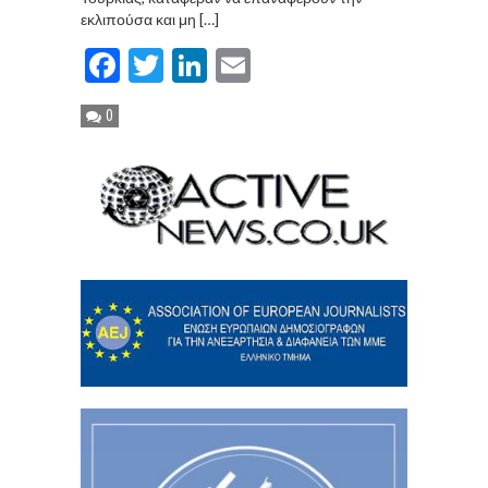
εκλιπούσα και μη […]
Facebook
Twitter
LinkedIn
Email
0