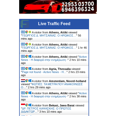
Live Traffic Feed
A visitor from
Athens, Attiki
viewed
"
ΓΕΩΡΓΙΟΣ Δ. ΜΗΤΣΑΙΝΑΣ: Ο ΗΡΩΙΚΟΣ…
"
56
mins ago
A visitor from
Athens, Attiki
viewed
"
ΓΕΩΡΓΙΟΣ Δ. ΜΗΤΣΑΙΝΑΣ: Ο ΗΡΩΙΚΟΣ…
"
1 hr 46
mins ago
A visitor from
Athens, Attiki
viewed "
Active
News - Η διαφορά στην ενημέρωση -
"
2 hrs 10 mins
ago
A visitor from
Agria, Thessalia
viewed
"
Page not found - Active News - Η…
"
2 hrs 23 mins
ago
A visitor from
Amsterdam, Noord-holland
viewed "
ΦΩΤΙΕΣ: ΤΑ ΜΕΤΡΑ ΠΟΥ ΑΝΑΚΟΙΝΩΣΕ
Ο…
"
2 hrs 29 mins ago
A visitor from
Athens, Attiki
viewed "
Active
News - Η διαφορά στην ενημέρωση -
"
2 hrs 38 mins
ago
A visitor from
Bekasi, Jawa Barat
viewed
"
ΔΡ. ΠΕΤΡΟΣ ΚΑΨΑΣΚΗΣ: Ο ΠΡΩΤΟΣ
ΔΙΔΑΚΤΩΡ…
"
3 hrs 10 mins ago