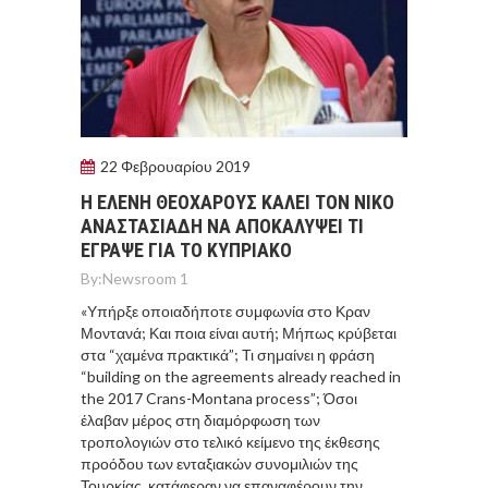
22 Φεβρουαρίου 2019
Η ΕΛΕΝΗ ΘΕΟΧΑΡΟΥΣ ΚΑΛΕΙ ΤΟΝ ΝΙΚΟ
ΑΝΑΣΤΑΣΙΑΔΗ ΝΑ ΑΠΟΚΑΛΥΨΕΙ ΤΙ
ΕΓΡΑΨΕ ΓΙΑ ΤΟ ΚΥΠΡΙΑΚΟ
By:
Newsroom 1
«Υπήρξε οποιαδήποτε συμφωνία στο Κραν
Μοντανά; Και ποια είναι αυτή; Μήπως κρύβεται
στα “χαμένα πρακτικά”; Τι σημαίνει η φράση
“building on the agreements already reached in
the 2017 Crans-Montana process”; Όσοι
έλαβαν μέρος στη διαμόρφωση των
τροπολογιών στο τελικό κείμενο της έκθεσης
προόδου των ενταξιακών συνομιλιών της
Τουρκίας, κατάφεραν να επαναφέρουν την