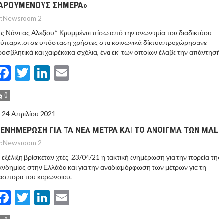
ΑΡΟΥΜΕΝΟΥΣ ΣΗΜΕΡΑ»
:
Newsroom 2
ς Νάντιας Αλεξίου* Κρυμμένοι πίσω από την ανωνυμία του διαδικτύου
νύπαρκτοι σε υπόσταση χρήστες στα κοινωνικά δίκτυαπροχώρησανε
οσβλητικά και χαιρέκακα σχόλια, ένα εκ’ των οποίων έλαβε την απάντησ
Facebook
Twitter
LinkedIn
Email
0
24 Απριλίου 2021
 ΕΝΗΜEΡΩΣΗ ΓΙΑ ΤΑ ΝEΑ ΜEΤΡΑ ΚΑΙ ΤΟ AΝΟΙΓΜΑ ΤΩΝ MAL
:
Newsroom 2
 εξέλιξη βρίσκεταν χτές 23/04/21 η τακτική ενημέρωση για την πορεία τη
νδημίας στην Ελλάδα και για την αναδιαμόρφωση των μέτρων για τη
ασπορά του κορωνοϊού.
Facebook
Twitter
LinkedIn
Email