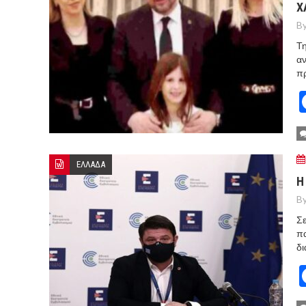
Χ
By
Τη
α
πρ
ΕΛΛΑΔΑ
Η
By
Σε
πα
δι