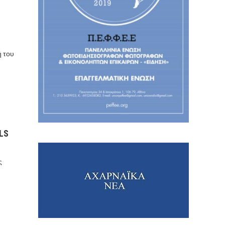
ή του
LS
ς