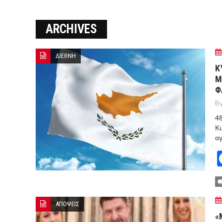
ΞΕΚΙΝΗΣΑΝ ΟΙ ΑΥΤΟΨΙΕΣ ΣΤ
ARCHIVES
ΠΟΡΤΟ ΓΕΡΜΕΝΟ Ο ΕΥΑΓΓ
ΔΙΕΘΝΗ
Κ
Μ
Φ
By
48
Κυ
αγ
ΑΠΟΨΕΙΣ
«