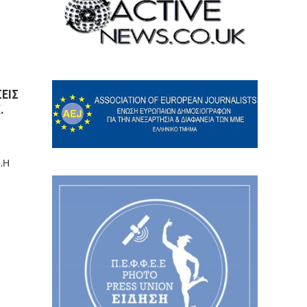
ΣΕΙΣ
.
ο.Η