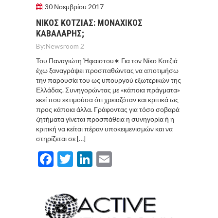
30 Νοεμβρίου 2017
ΝΙΚΟΣ ΚΟΤΖΙΑΣ: MONAXIKOΣ
ΚΑΒΑΛΑΡΗΣ;
By:
Newsroom 2
Του Παναγιώτη Ήφαιστου∗ Για τον Νίκο Κοτζιά
έχω ξαναγράψει προσπαθώντας να αποτιμήσω
την παρουσία του ως υπουργού εξωτερικών της
Ελλάδας. Συνηγορώντας με «κάποια πράγματα»
εκεί που εκτιμούσα ότι χρειαζόταν και κριτικά ως
προς κάποια άλλα. Γράφοντας για τόσο σοβαρά
ζητήματα γίνεται προσπάθεια η συνηγορία ή η
κριτική να κείται πέραν υποκειμενισμών και να
στηρίζεται σε […]
Facebook
Twitter
LinkedIn
Email