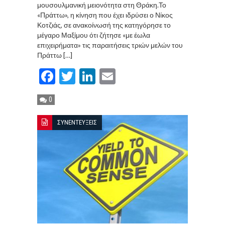
μουσουλμανική μειονότητα στη Θράκη.Το
«Πράττω», η κίνηση που έχει ιδρύσει ο Νίκος
Κοτζιάς, σε ανακοίνωσή της κατηγόρησε το
μέγαρο Μαξίμου ότι ζήτησε «με έωλα
επιχειρήματα» τις παραιτήσεις τριών μελών του
Πράττω […]
Facebook
Twitter
LinkedIn
Email
0
ΣΥΝΕΝΤΕΥΞΕΙΣ