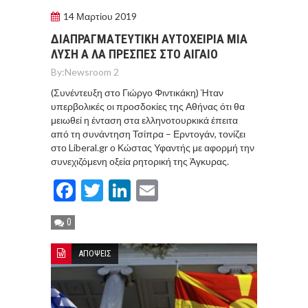
14 Μαρτίου 2019
ΔΙΑΠΡΑΓΜΑΤΕΥΤΙΚΗ ΑΥΤΟΧΕΙΡΙΑ ΜΙΑ
ΛΥΣΗ Α ΛΑ ΠΡΕΣΠΕΣ ΣΤΟ ΑΙΓΑΙΟ
By:
Newsroom 2
(Συνέντευξη στο Γιώργο Φιντικάκη) Ήταν
υπερβολικές οι προσδοκίες της Αθήνας ότι θα
μειωθεί η ένταση στα ελληνοτουρκικά έπειτα
από τη συνάντηση Τσίπρα – Ερντογάν, τονίζει
στο Liberal.gr ο Κώστας Υφαντής με αφορμή την
συνεχιζόμενη οξεία ρητορική της Άγκυρας.
Facebook
Twitter
LinkedIn
Email
0
ΑΠΟΨΕΙΣ