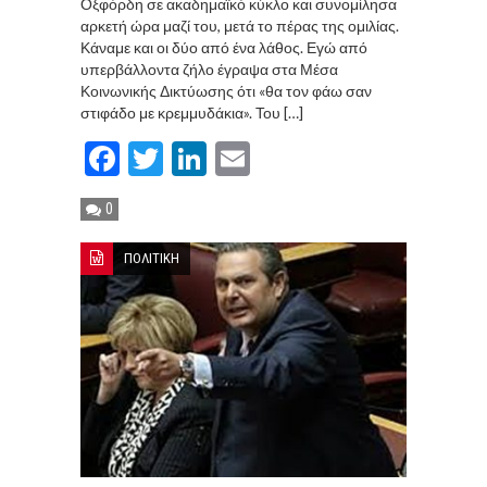
Οξφόρδη σε ακαδημαϊκό κύκλο και συνομίλησα
αρκετή ώρα μαζί του, μετά το πέρας της ομιλίας.
Κάναμε και οι δύο από ένα λάθος. Εγώ από
υπερβάλλοντα ζήλο έγραψα στα Μέσα
Κοινωνικής Δικτύωσης ότι «θα τον φάω σαν
στιφάδο με κρεμμυδάκια». Του […]
Facebook
Twitter
LinkedIn
Email
0
ΠΟΛΙΤΙΚΗ