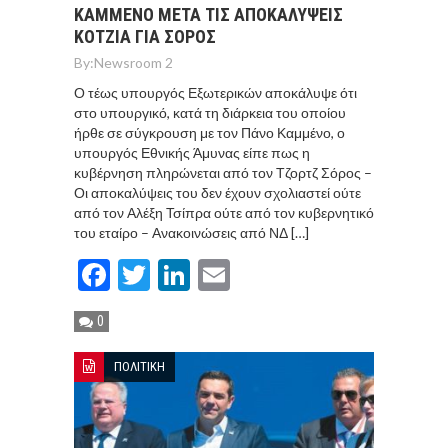
ΚΑΜΜΕΝΟ ΜΕΤΑ ΤΙΣ ΑΠΟΚΑΛΥΨΕΙΣ
ΚΟΤΖΙΑ ΓΙΑ ΣΟΡΟΣ
By:
Newsroom 2
Ο τέως υπουργός Εξωτερικών αποκάλυψε ότι
στο υπουργικό, κατά τη διάρκεια του οποίου
ήρθε σε σύγκρουση με τον Πάνο Καμμένο, ο
υπουργός Εθνικής Άμυνας είπε πως η
κυβέρνηση πληρώνεται από τον Τζορτζ Σόρος –
Οι αποκαλύψεις του δεν έχουν σχολιαστεί ούτε
από τον Αλέξη Τσίπρα ούτε από τον κυβερνητικό
του εταίρο – Ανακοινώσεις από ΝΔ […]
Facebook
Twitter
LinkedIn
Email
0
ΠΟΛΙΤΙΚΗ