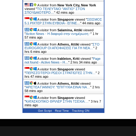
A visitor from
New York City, New York
viewed "
ΤΟ ΤΕΛΕΥΤΑΙΟ "ΑΝΤΙΟ" ΣΤΟΝ
ΣΠΟΥΔΑΙΟΤΕΡΟ…
"
42 mins ago
A visitor from
Singapore
viewed "
ΣΕΙΣΜΟΣ
5.1 ΡΙΧΤΕΡ ΣΤΗΝ ΕΥΒΟΙΑ - ΕΓΙΝΕ…
"
44 mins ago
A visitor from
Salamina, Attiki
viewed
"
Active News - Η διαφορά στην ενημέρωση -
"
1 hr
57 mins ago
A visitor from
Athens, Attiki
viewed "
ΣΤΟ
EUROGROUP ΟΙ ΑΠΟΦΑΣΕΙΣ ΓΙΑ ΤΗ ΝΕΑ…
"
2
hrs 6 mins ago
A visitor from
Irakleion, Kriti
viewed "
Page
not found - Active News - Η…
"
2 hrs 34 mins ago
A visitor from
Singapore
viewed
"
ΠΕΡΙΣΣΌΤΕΡΟΙ ΡΏΣΟΙ ΣΤΡΑΤΙΏΤΕΣ ΣΤΗΝ…
"
2
hrs 48 mins ago
A visitor from
Athens, Attiki
viewed
"
ΑΡΙΣΤΕΑ ΓΙΑΝΝΟΥ: "ΕΠΙΤΥΧΙΑ ΕΙΝΑΙ ΝΑ…
"
2 hrs
58 mins ago
A visitor from
Singapore
viewed
"
ΚΑΤΑΣΚΟΠΙΚΟ ΘΡΙΛΕΡ ΣΤΗΝ ΤΣΕΧΙΑ:…
"
3 hrs 7
mins ago
Get Script
Real Time
Tracking ON