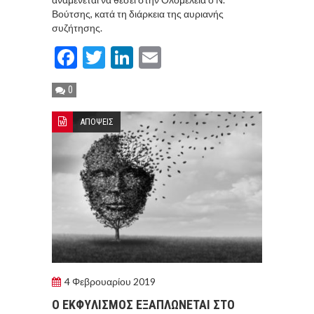
Βούτσης, κατά τη διάρκεια της αυριανής
συζήτησης.
Facebook
Twitter
LinkedIn
Email
0
ΑΠΟΨΕΙΣ
4 Φεβρουαρίου 2019
O EKΦYΛIΣMOΣ EΞAΠΛΩNETAI ΣΤΟ