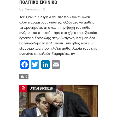
ΠΟΛΙΤΙΚΟ ΣΚΗΝΙΚΟ
By:
Newsroom 2
Του Γιάννη Σιδέρη Αλήθειες που έγιναν κλισέ,
αλλά παραμένουν αιώνιες: «Αδύνατο να μάθεις
τα φρονήματα, τη σκέψη, την ψυχή του κάθε
ανθρώπου προτού πάρει στα χέρια του εξουσία»
έγραφε o Σοφοκλής στην Αντιγόνη. Και μεις δεν
θα γνωρίζαμε το πολυπαινεμένο ήθος των νυν
εξουσιαστών, που η λαϊκή μυθοπλασία τους είχε
αναγάγει σε καλούς Σαμαρείτες, αν […]
Facebook
Twitter
LinkedIn
Email
0
UNCATEGORIZED