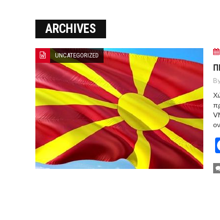
Ο ΠΑΝΟΣ ΑΒΡΑΜΟΠΟΥΛΟΣ Σ
ARCHIVES
8-26
Ο Πάνος Αβραμόπουλος στο 
UNCATEGORIZED
Π
By
Χι
πρ
V
ον