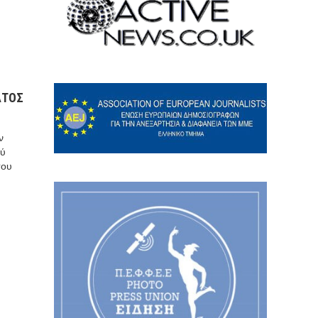
ΑΤΟΣ
ν
ού
του