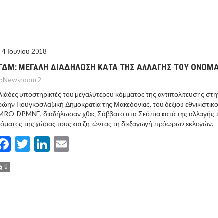
ΤΟ ΚΕΝΤΡΙΚΟ ΔΕΛΤΙΟ ΤΟΥ KONTRA – KONTRA NEWS 4-
MEGA NEWS – «NOW» με τον Βασίλη Σφήνα 3-8-26 !
4 Ιουνίου 2018
ΓΔΜ: MEΓΑΛΗ ΔΙΑΔΗΛΩΣΗ ΚΑΤΑ ΤΗΣ ΑΛΛΑΓΗΣ ΤΟΥ ΟΝΟΜ
:
Newsroom 2
λιάδες υποστηρικτές του μεγαλύτερου κόμματος της αντιπολίτευσης στη
ώην Γιουγκοσλαβική Δημοκρατία της Μακεδονίας, του δεξιού εθνικιστικ
MRO-DPMNE, διαδήλωσαν χθες Σάββατο στα Σκόπια κατά της αλλαγής 
όματος της χώρας τους και ζητώντας τη διεξαγωγή πρόωρων εκλογών.
Facebook
Twitter
LinkedIn
Email
0