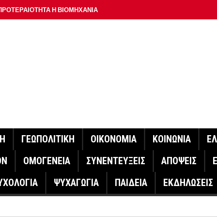
ΠΡΟΤΕΡΑΙΟΤΗΤΑ Η ΒΙΟΜΗΧΑΝΙΑ
ΟΝ ΣΠΟΥΔΑΙΟΤΕΡΟ ΕΡΜΗΝΕΥΤΗ ΛΑΚΗ ΧΑΛΚΙΑ –
ΑΦΕΙΟ ΑΘΗΝΩΝ
ΟΙΓΕΙ Η ΠΛΑΤΦΟΡΜΑ
ΓΟΝΟΤΑ ΣΑΝ ΣΗΜΕΡΑ
ΑΚΟΙΝΩΣΕ Ο ΜΗΤΣΟΤΑΚΗΣ ΓΙΑ ΤΟΥΣ ΠΥΡΟΠΛΗΚΤΟΥΣ
ΙΣ ΠΥΡΟΠΛΗΚΤΕΣ ΠΕΡΙΟΧΕΣ ΤΗΣ ΔΥΤΙΚΗΣ ΑΤΤΙΚΗΣ – ΣΤΟ
ΝΗ
ΓΕΩΠΟΛΙΤΙΚΗ
ΟΙΚΟΝΟΜΙΑ
ΚΟΙΝΩΝΙΑ
Ε
ΕΛΟΣ ΤΟΥΡΝΑΣ
ΟΝ
ΟΜΟΓΕΝΕΙΑ
ΣΥΝΕΝΤΕΥΞΕΙΣ
ΑΠΟΨΕΙΣ
ΗΝΑΣ ΕΡΕΥΝΗΤΗΣ ΣΤΗ ΔΑΝΙΑ ΣΧΕΔΙΑΖΕΙ DRONE ΓΙΑ ΤΗ
ΥΧΟΛΟΓΙΑ
ΨΥΧΑΓΩΓΙΑ
ΠΑΙΔΕΙΑ
ΕΚΔΗΛΩΣΕΙΣ
ΓΟΝΟΤΑ ΣΑΝ ΣΗΜΕΡΑ