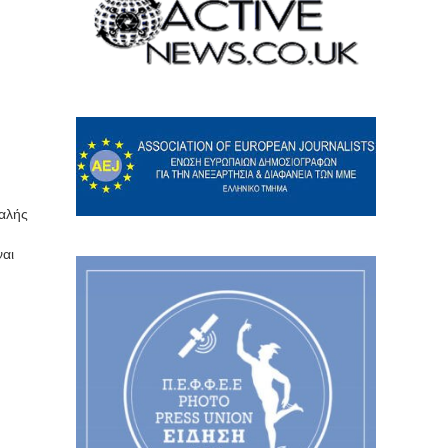
φαλής
ναι