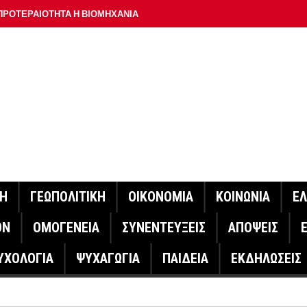
ΠΡΟΤΕΡΑΙΟΤΗΤΑ Η ΒΙΟΜΗΧΑΝΙΑ
ΟΝ ΣΠΟΥΔΑΙΟΤΕΡΟ ΕΡΜΗΝΕΥΤΗ ΛΑΚΗ ΧΑΛΚΙΑ –
ΑΦΕΙΟ ΑΘΗΝΩΝ
ΟΙΓΕΙ Η ΠΛΑΤΦΟΡΜΑ
ΓΟΝΟΤΑ ΣΑΝ ΣΗΜΕΡΑ
ΑΚΟΙΝΩΣΕ Ο ΜΗΤΣΟΤΑΚΗΣ ΓΙΑ ΤΟΥΣ ΠΥΡΟΠΛΗΚΤΟΥΣ
ΙΣ ΠΥΡΟΠΛΗΚΤΕΣ ΠΕΡΙΟΧΕΣ ΤΗΣ ΔΥΤΙΚΗΣ ΑΤΤΙΚΗΣ – ΣΤΟ
ΝΗ
ΓΕΩΠΟΛΙΤΙΚΗ
ΟΙΚΟΝΟΜΙΑ
ΚΟΙΝΩΝΙΑ
Ε
ΕΛΟΣ ΤΟΥΡΝΑΣ
ΟΝ
ΟΜΟΓΕΝΕΙΑ
ΣΥΝΕΝΤΕΥΞΕΙΣ
ΑΠΟΨΕΙΣ
ΗΝΑΣ ΕΡΕΥΝΗΤΗΣ ΣΤΗ ΔΑΝΙΑ ΣΧΕΔΙΑΖΕΙ DRONE ΓΙΑ ΤΗ
ΥΧΟΛΟΓΙΑ
ΨΥΧΑΓΩΓΙΑ
ΠΑΙΔΕΙΑ
ΕΚΔΗΛΩΣΕΙΣ
ΓΟΝΟΤΑ ΣΑΝ ΣΗΜΕΡΑ