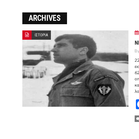
Ο ΠΑΝΟΣ ΑΒΡΑΜΟΠΟΥΛΟΣ Σ
ARCHIVES
8-26
Ο Πάνος Αβραμόπουλος στο 
ΙΣΤΟΡΙΑ
Ν
By
22
ει
62
οπ
κα
λο