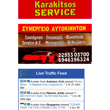
Live Traffic Feed
A visitor from
Asimion, Kriti
viewed "
Active
News - Η διαφορά στην ενημέρωση -
"
1 hr 21 mins
ago
A visitor from
Pikermi, Attiki
viewed "
2
ΑΥΓΟΥΣΤΟΥ 2026: ΤΑ ΓΕΓΟΝΟΤΑ ΣΑΝ…
"
1 hr 49
mins ago
A visitor from
Singapore
viewed "
ΤΖΕΦΡΙ
ΠΑΙΑΤ ΓΙΑ ΤΟΝ ΣΤΑΘΜΟ LNG ΣΤΗΝ…
"
2 hrs 49