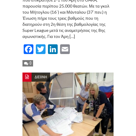
παρουσία περίπου 25.000 θεατών. Με τα γκολ
του Μήτογλου (16΄) και Μάνταλου (37΄πεν.) η
Ένωση πήρε τους τρεις βαθμούς που τη
διατηρούν στη 2η θέση της βαθμολογίας της
Super League μετά τις αναμετρήσεις της 8ης
αγωνιστικής. Για τον Άρη […]
Facebook
Twitter
LinkedIn
Email
0
ΔΙΕΘΝΗ