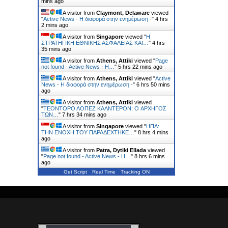
mins ago
A visitor from
Claymont, Delaware
viewed
"
Active News - Η διαφορά στην ενημέρωση -
"
4 hrs
2 mins ago
A visitor from
Singapore
viewed "
Η
ΣΤΡΑΤΗΓΙΚΗ ΕΘΝΙΚΗΣ ΑΣΦΑΛΕΙΑΣ ΚΑΙ…
"
4 hrs
35 mins ago
A visitor from
Athens, Attiki
viewed "
Page
not found - Active News - Η…
"
5 hrs 22 mins ago
A visitor from
Athens, Attiki
viewed "
Active
News - Η διαφορά στην ενημέρωση -
"
6 hrs 50 mins
ago
A visitor from
Athens, Attiki
viewed
"
ΤΕΟΝΤΟΡΟ ΛΟΠΕΖ ΚΑΛΝΤΕΡΟΝ: O ΑΡΧΗΓΟΣ
ΤΩΝ…
"
7 hrs 34 mins ago
A visitor from
Singapore
viewed "
ΗΠΑ:
ΤΗΝ ΕΝΟΧH ΤΟΥ ΠΑΡΑΔEΧΤΗΚΕ…
"
8 hrs 4 mins
ago
A visitor from
Patra, Dytiki Ellada
viewed
"
Page not found - Active News - Η…
"
8 hrs 6 mins
ago
Get Script
Real Time
Tracking ON