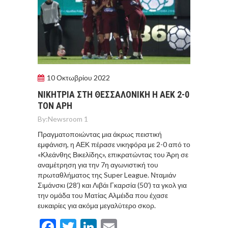
10 Οκτωβρίου 2022
ΝΙΚΗΤΡΙΑ ΣΤΗ ΘΕΣΣΑΛΟΝΙΚΗ Η ΑΕΚ 2-0
ΤΟΝ ΑΡΗ
By:
Newsroom 1
Πραγματοποιώντας μια άκρως πειστική
εμφάνιση, η ΑΕΚ πέρασε νικηφόρα με 2-0 από το
«Κλεάνθης Βικελίδης», επικρατώντας του Άρη σε
αναμέτρηση για την 7η αγωνιστική του
πρωταθλήματος της Super League. Νταμιάν
Σιμάνσκι (28’) και Λιβάι Γκαρσία (50’) τα γκολ για
την ομάδα του Ματίας Αλμέιδα που έχασε
ευκαιρίες για ακόμα μεγαλύτερο σκορ.
Facebook
Twitter
LinkedIn
Email