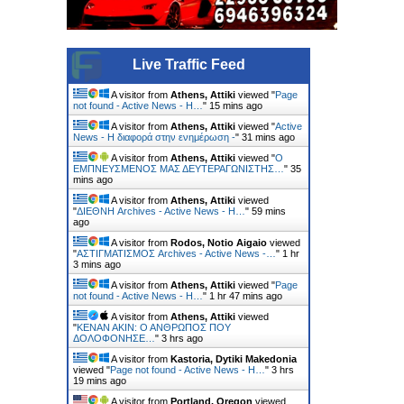
Live Traffic Feed
A visitor from
Athens, Attiki
viewed "
Page
not found - Active News - Η…
"
15 mins ago
A visitor from
Athens, Attiki
viewed "
Active
News - Η διαφορά στην ενημέρωση -
"
31 mins ago
A visitor from
Athens, Attiki
viewed "
Ο
ΕΜΠΝΕΥΣΜΕΝΟΣ ΜΑΣ ΔΕΥΤΕΡΑΓΩΝΙΣΤΗΣ…
"
35
mins ago
A visitor from
Athens, Attiki
viewed
"
ΔΙΕΘΝΗ Archives - Active News - Η…
"
59 mins
ago
A visitor from
Rodos, Notio Aigaio
viewed
"
ΑΣΤΙΓΜΑΤΙΣΜΟΣ Archives - Active News -…
"
1 hr
3 mins ago
A visitor from
Athens, Attiki
viewed "
Page
not found - Active News - Η…
"
1 hr 47 mins ago
A visitor from
Athens, Attiki
viewed
"
ΚΕΝΑΝ ΑΚΙΝ: Ο ΑΝΘΡΩΠΟΣ ΠΟΥ
ΔΟΛΟΦΟΝΗΣΕ…
"
3 hrs ago
A visitor from
Kastoria, Dytiki Makedonia
viewed "
Page not found - Active News - Η…
"
3 hrs
19 mins ago
A visitor from
Portland, Oregon
viewed