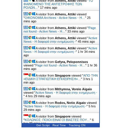
A visitor from
Athens, Attiki
viewed "
ΤΟ
ΦΑΙΝΟΜΕΝΟ ΤΗΣ ΑΝΤΙΣΤΡΟΦΗΣ ΤΩΝ
ΡΟΛΩΝ…
"
17 mins ago
A visitor from
Athens, Attiki
viewed
"
ΟΙΚΟΝΟΜΙΑ Archives - Active News - Η…
"
25
mins ago
A visitor from
Athens, Attiki
viewed "
Page
not found - Active News - Η…
"
33 mins ago
A visitor from
Athens, Attiki
viewed "
Active
News - Η διαφορά στην ενημέρωση -
"
45 mins ago
A visitor from
Athens, Attiki
viewed "
Active
News - Η διαφορά στην ενημέρωση -
"
1 hr 34 mins
ago
A visitor from
Gefyra, Peloponnisos
viewed "
Page not found - Active News - Η…
"
1 hr 36
mins ago
A visitor from
Singapore
viewed "
ΑΠΟ ΤΗΝ
«ΕΙΔΙΚΗ ΣΤΡΑΤΙΩΤΙΚΗ ΕΠΙΧΕΙΡΗΣΗ»…
"
3 hrs 1
min ago
A visitor from
Mithymna, Voreio Aigaio
viewed "
Active News - Η διαφορά στην ενημέρωση -
"
4 hrs 29 mins ago
A visitor from
Rodos, Notio Aigaio
viewed
"
Active News - Η διαφορά στην ενημέρωση -
"
5 hrs
29 mins ago
A visitor from
Singapore
viewed
"
ΚΟΛΩΝΟΣ: ΠΟΙΟΙ ΕΙΝΑΙ ΟΙ ΒΙΑΣΤΕΣ ΠΟΥ…
"
6
hrs 30 mins ago
Get Script
Real Time
Tracking ON