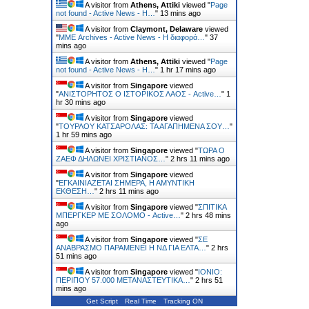
A visitor from
Athens, Attiki
viewed "
Page
not found - Active News - Η…
"
13 mins ago
A visitor from
Claymont, Delaware
viewed
"
ΜΜΕ Archives - Active News - Η διαφορά…
"
37
mins ago
A visitor from
Athens, Attiki
viewed "
Page
not found - Active News - Η…
"
1 hr 17 mins ago
A visitor from
Singapore
viewed
"
ΑΝΙΣΤΟΡΗΤΟΣ Ο ΙΣΤΟΡΙΚΟΣ ΛΑΟΣ - Active…
"
1
hr 30 mins ago
A visitor from
Singapore
viewed
"
ΤΟΥΡΛΟΥ ΚΑΤΣΑΡΟΛΑΣ: ΤΑ ΑΓΑΠΗΜΕΝΑ ΣΟΥ…
"
1 hr 59 mins ago
A visitor from
Singapore
viewed "
ΤΩΡΑ Ο
ΖΑΕΦ ΔΗΛΩΝΕΙ ΧΡΙΣΤΙΑΝΟΣ…
"
2 hrs 11 mins ago
A visitor from
Singapore
viewed
"
ΕΓΚΑΙΝΙAΖΕΤΑΙ ΣΗΜΕΡΑ, Η ΑΜΥΝΤΙΚH
EΚΘΕΣΗ…
"
2 hrs 11 mins ago
A visitor from
Singapore
viewed "
ΣΠΙΤΙΚΑ
ΜΠΕΡΓΚΕΡ ΜΕ ΣΟΛΟΜΟ - Active…
"
2 hrs 48 mins
ago
A visitor from
Singapore
viewed "
ΣΕ
ΑΝΑΒΡΑΣΜΟ ΠΑΡΑΜΕΝΕΙ Η ΝΔ ΓΙΑ ΕΛΤΑ…
"
2 hrs
51 mins ago
A visitor from
Singapore
viewed "
ΙΟΝΙΟ:
ΠΕΡΙΠΟΥ 57.000 ΜΕΤΑΝΑΣΤΕΥΤΙΚΑ…
"
2 hrs 51
mins ago
Get Script
Real Time
Tracking ON