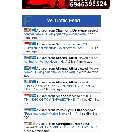
Live Traffic Feed
A visitor from
Claymont, Delaware
viewed
"
Active News - Η διαφορά στην ενημέρωση -
"
44
mins ago
A visitor from
Singapore
viewed "
Η
ΣΤΡΑΤΗΓΙΚΗ ΕΘΝΙΚΗΣ ΑΣΦΑΛΕΙΑΣ ΚΑΙ…
"
1 hr 17
mins ago
A visitor from
Athens, Attiki
viewed "
Page
not found - Active News - Η…
"
2 hrs 4 mins ago
A visitor from
Athens, Attiki
viewed "
Active
News - Η διαφορά στην ενημέρωση -
"
3 hrs 33 mins
ago
A visitor from
Athens, Attiki
viewed
"
ΤΕΟΝΤΟΡΟ ΛΟΠΕΖ ΚΑΛΝΤΕΡΟΝ: O ΑΡΧΗΓΟΣ
ΤΩΝ…
"
4 hrs 16 mins ago
A visitor from
Singapore
viewed "
ΗΠΑ:
ΤΗΝ ΕΝΟΧH ΤΟΥ ΠΑΡΑΔEΧΤΗΚΕ…
"
4 hrs 47 mins
ago
A visitor from
Patra, Dytiki Ellada
viewed
"
Page not found - Active News - Η…
"
4 hrs 49 mins
ago
A visitor from
Springfield, Nebraska
viewed "
Ο ΜΗΤΣΟΤΑΚΗΣ ΒΑΖΕΙ ΑΠΟ ΤΩΡΑ ΤΑ…
"
4 hrs 59 mins ago