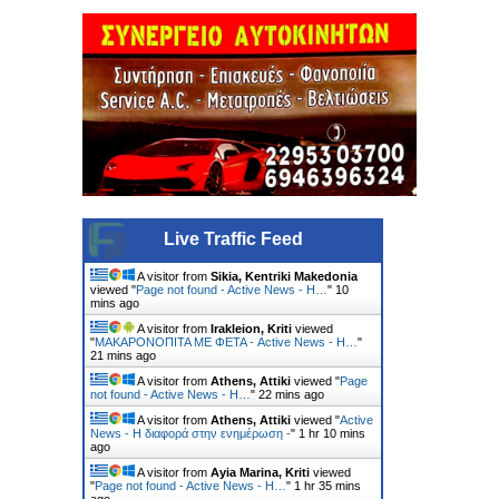
Live Traffic Feed
A visitor from
Sikia, Kentriki Makedonia
viewed "
Page not found - Active News - Η…
"
10
mins ago
A visitor from
Irakleion, Kriti
viewed
"
ΜΑΚΑΡΟΝΟΠΙΤΑ ΜΕ ΦΕΤΑ - Active News - Η…
"
21 mins ago
A visitor from
Athens, Attiki
viewed "
Page
not found - Active News - Η…
"
22 mins ago
A visitor from
Athens, Attiki
viewed "
Active
News - Η διαφορά στην ενημέρωση -
"
1 hr 10 mins
ago
A visitor from
Ayia Marina, Kriti
viewed
"
Page not found - Active News - Η…
"
1 hr 35 mins
ago