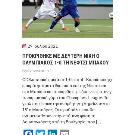
29 Ιουλίου 2021
ΠΡΟΚΡΙΘΗΚΕ ΜΕ ΔΕΥΤΕΡΗ ΝΙΚΗ Ο
ΟΛΥΜΠΙΑΚΟΣ 1-0 ΤΗ ΝΕΦΤΣΙ ΜΠΑΚΟΥ
By:
Newsroom 1
Ο Ολυμπιακός μετά το 1-0 στο «Γ. Καραϊσκάκης»
επικράτησε με το ίδιο σκορ επί της Νέφτσι και
στο Μπακού και προκρίθηκε με δύο νίκες στον γ’
προκριματικό γύρο του Champions League. Το
γκολ που έκρινε την αναμέτρηση σημείωσε στο
15’ ο Μασούρας. Οι «ερυθρόλευκοι» θα
αντιμετωπίσουν στην επόμενη φάση τη
Λουντογκόρετς από τη Βουλγαρία, που […]
Facebook
Twitter
LinkedIn
Email