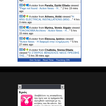
A visitor from
Paralia, Dytiki Ellada
viewed
"
Page not found - Active News - Η…
"
2 hrs 19 mins
ago
A visitor from
Athens, Attiki
viewed "
Η
MSG ELECTRICAL INSTALLATIONS (MSG…
"
4 hrs
3 mins ago
A visitor from
Myrina, Voreio Aigaio
viewed
"
ΟΙΚΟΝΟΜΙΑ Archives - Active News - Η…
"
5 hrs
15 mins ago
A visitor from
Eleousa, Ipeiros
viewed
"
Active News - Η διαφορά στην ενημέρωση -
"
5 hrs
27 mins ago
A visitor from
Chalkida, Sterea Ellada
viewed "
Ο ΣΤΑΥΡΟΣ ΒΕΝΙΖΕΛΟΣ ΝΕΟΣ ΠΡΕΣΒΗΣ
ΤΗΣ…
"
5 hrs 39 mins ago
Get Script
Real Time
Tracking ON