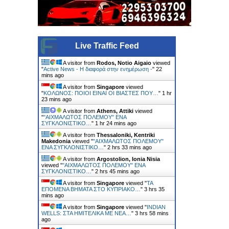
Live Traffic Feed
A visitor from
Rodos, Notio Aigaio
viewed
"
Active News - Η διαφορά στην ενημέρωση -
"
22
mins ago
A visitor from
Singapore
viewed
"
ΚΟΛΩΝΟΣ: ΠΟΙΟΙ ΕΙΝΑΙ ΟΙ ΒΙΑΣΤΕΣ ΠΟΥ…
"
1 hr
23 mins ago
A visitor from
Athens, Attiki
viewed
"
"ΑΙΧΜΑΛΩΤΟΣ ΠΟΛΕΜΟΥ" ΕΝΑ
ΣΥΓΚΛΟΝΙΣΤΙΚΟ…
"
1 hr 24 mins ago
A visitor from
Thessaloniki, Kentriki
Makedonia
viewed "
"ΑΙΧΜΑΛΩΤΟΣ ΠΟΛΕΜΟΥ"
ΕΝΑ ΣΥΓΚΛΟΝΙΣΤΙΚΟ…
"
2 hrs 33 mins ago
A visitor from
Argostolion, Ionia Nisia
viewed "
"ΑΙΧΜΑΛΩΤΟΣ ΠΟΛΕΜΟΥ" ΕΝΑ
ΣΥΓΚΛΟΝΙΣΤΙΚΟ…
"
2 hrs 45 mins ago
A visitor from
Singapore
viewed "
ΤΑ
ΕΠΟΜΕΝΑ ΒΗΜΑΤΑ ΣΤΟ ΚΥΠΡΙΑΚΟ…
"
3 hrs 35
mins ago
A visitor from
Singapore
viewed "
INDIAN
WELLS: ΣΤΑ ΗΜΙΤΕΛΙΚΑ ΜΕ ΝΕΑ…
"
3 hrs 58 mins
ago