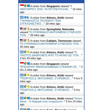
A visitor from
Singapore
viewed "
4
ΙΑΝΟΥΑΡΙΟΥ 2026: ΤΑ ΓΕΓΟΝΟΤΑ ΣΑΝ…
"
16 mins
ago
A visitor from
Athens, Attiki
viewed
"
"ΑΙΧΜΑΛΩΤΟΣ ΠΟΛΕΜΟΥ" ΕΝΑ
ΣΥΓΚΛΟΝΙΣΤΙΚΟ…
"
18 mins ago
A visitor from
Springfield, Nebraska
viewed "
H ΟΥΚΡΑΝΙΑ ΕΞΑΝΤΛΗΜΕΝΗ ΣΥΝΕΧΙΖΕΙ
ΤΟΝ…
"
26 mins ago
A visitor from
Gallatin, Tennessee
viewed
"
H ΟΥΚΡΑΝΙΑ ΕΞΑΝΤΛΗΜΕΝΗ ΣΥΝΕΧΙΖΕΙ ΤΟΝ…
"
26 mins ago
A visitor from
Athens, Attiki
viewed "
Ο
ΠΛΩΤΟΣ ΔΙΑΔΡΟΜΟΣ ΑΠΟ ΤΟ ΑΙΓΑΙΟ ΩΣ ΤΟΝ…
"
2 hrs 44 mins ago
A visitor from
Singapore
viewed
"
ΕΠΙΣΚΕΨΗ ΥΦΕΘΑ ΑΛΚΙΒΙΑΔΗ ΣΤΕΦΑΝΗ ΣΕ…
"
3
hrs 2 mins ago
A visitor from
Athens, Attiki
viewed
"
ΓΕΩΡΓΙΟΣ Δ. ΜΗΤΣΑΙΝΑΣ: Ο ΗΡΩΙΚΟΣ…
"
4 hrs 9
mins ago
A visitor from
Athens, Attiki
viewed
"
ΓΕΩΡΓΙΟΣ Δ. ΜΗΤΣΑΙΝΑΣ: Ο ΗΡΩΙΚΟΣ…
"
5 hrs
ago
A visitor from
Athens, Attiki
viewed "
Active
News - Η διαφορά στην ενημέρωση -
"
5 hrs 24 mins
ago
A visitor from
Agria, Thessalia
viewed