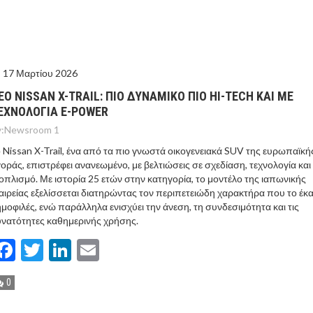
ΤΟ ΚΕΝΤΡΙΚΟ ΔΕΛΤΙΟ ΤΟΥ KONTRA – KONTRA NEWS 4-
MEGA NEWS – «NOW» με τον Βασίλη Σφήνα 3-8-26 !
17 Μαρτίου 2026
ΕΟ NISSAN X-TRAIL: ΠΙΟ ΔΥΝΑΜΙΚΟ ΠΙΟ HI-TECH ΚΑΙ ΜΕ
ΕΧΝΟΛΟΓΙΑ E-POWER
:
Newsroom 1
 Nissan X-Trail, ένα από τα πιο γνωστά οικογενειακά SUV της ευρωπαϊκή
οράς, επιστρέφει ανανεωμένο, με βελτιώσεις σε σχεδίαση, τεχνολογία και
οπλισμό. Με ιστορία 25 ετών στην κατηγορία, το μοντέλο της ιαπωνικής
αιρείας εξελίσσεται διατηρώντας τον περιπετειώδη χαρακτήρα που το έκ
μοφιλές, ενώ παράλληλα ενισχύει την άνεση, τη συνδεσιμότητα και τις
νατότητες καθημερινής χρήσης.
Facebook
Twitter
LinkedIn
Email
0