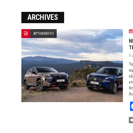
Ο ΠΑΝΟΣ ΑΒΡΑΜΟΠΟΥΛΟΣ Σ
ARCHIVES
8-26
Ο Πάνος Αβραμόπουλος στο 
ΑΥΤΟΚΙΝΗΤΟ
Ν
Τ
By
Το
αγ
εξ
ετ
δη
δυ