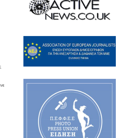
ς
ανε