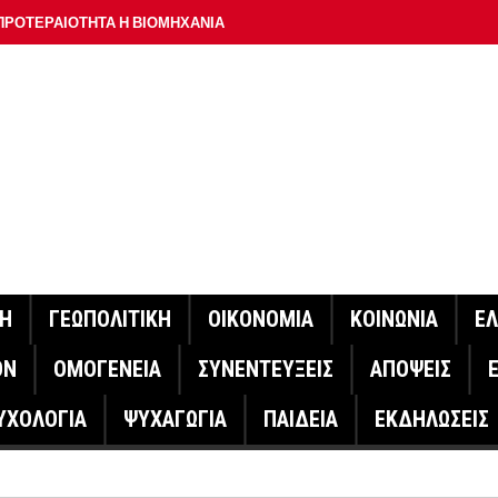
ΠΡΟΤΕΡΑΙΟΤΗΤΑ Η ΒΙΟΜΗΧΑΝΙΑ
ΟΝ ΣΠΟΥΔΑΙΟΤΕΡΟ ΕΡΜΗΝΕΥΤΗ ΛΑΚΗ ΧΑΛΚΙΑ –
ΑΦΕΙΟ ΑΘΗΝΩΝ
ΟΙΓΕΙ Η ΠΛΑΤΦΟΡΜΑ
ΓΟΝΟΤΑ ΣΑΝ ΣΗΜΕΡΑ
ΑΚΟΙΝΩΣΕ Ο ΜΗΤΣΟΤΑΚΗΣ ΓΙΑ ΤΟΥΣ ΠΥΡΟΠΛΗΚΤΟΥΣ
ΙΣ ΠΥΡΟΠΛΗΚΤΕΣ ΠΕΡΙΟΧΕΣ ΤΗΣ ΔΥΤΙΚΗΣ ΑΤΤΙΚΗΣ – ΣΤΟ
ΝΗ
ΓΕΩΠΟΛΙΤΙΚΗ
ΟΙΚΟΝΟΜΙΑ
ΚΟΙΝΩΝΙΑ
Ε
ΕΛΟΣ ΤΟΥΡΝΑΣ
ΟΝ
ΟΜΟΓΕΝΕΙΑ
ΣΥΝΕΝΤΕΥΞΕΙΣ
ΑΠΟΨΕΙΣ
ΗΝΑΣ ΕΡΕΥΝΗΤΗΣ ΣΤΗ ΔΑΝΙΑ ΣΧΕΔΙΑΖΕΙ DRONE ΓΙΑ ΤΗ
ΥΧΟΛΟΓΙΑ
ΨΥΧΑΓΩΓΙΑ
ΠΑΙΔΕΙΑ
ΕΚΔΗΛΩΣΕΙΣ
ΓΟΝΟΤΑ ΣΑΝ ΣΗΜΕΡΑ