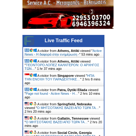
Live Traffic Feed
A visitor from
Athens, Attiki
viewed "
Active
News - Η διαφορά στην ενημέρωση -
"
53 mins ago
A visitor from
Athens, Attiki
viewed
"
ΤΕΟΝΤΟΡΟ ΛΟΠΕΖ ΚΑΛΝΤΕΡΟΝ: O ΑΡΧΗΓΟΣ
ΤΩΝ…
"
1 hr 37 mins ago
A visitor from
Singapore
viewed "
ΗΠΑ:
ΤΗΝ ΕΝΟΧH ΤΟΥ ΠΑΡΑΔEΧΤΗΚΕ…
"
2 hrs 8 mins
ago
A visitor from
Patra, Dytiki Ellada
viewed
"
Page not found - Active News - Η…
"
2 hrs 10 mins
ago
A visitor from
Springfield, Nebraska
viewed "
Ο ΜΗΤΣΟΤΑΚΗΣ ΒΑΖΕΙ ΑΠΟ ΤΩΡΑ ΤΑ…
"
2 hrs 20 mins ago
A visitor from
Gallatin, Tennessee
viewed
"
Ο ΜΗΤΣΟΤΑΚΗΣ ΒΑΖΕΙ ΑΠΟ ΤΩΡΑ ΤΑ…
"
2 hrs 20
mins ago
A visitor from
Social Circle, Georgia