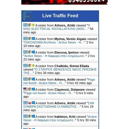
Live Traffic Feed
A visitor from
Athens, Attiki
viewed "
Η
MSG ELECTRICAL INSTALLATIONS (MSG…
"
58
mins ago
A visitor from
Myrina, Voreio Aigaio
viewed
"
ΟΙΚΟΝΟΜΙΑ Archives - Active News - Η…
"
2 hrs
10 mins ago
A visitor from
Eleousa, Ipeiros
viewed
"
Active News - Η διαφορά στην ενημέρωση -
"
2 hrs
22 mins ago
A visitor from
Chalkida, Sterea Ellada
viewed "
Ο ΣΤΑΥΡΟΣ ΒΕΝΙΖΕΛΟΣ ΝΕΟΣ ΠΡΕΣΒΗΣ
ΤΗΣ…
"
2 hrs 34 mins ago
A visitor from
Athens, Attiki
viewed "
Page
not found - Active News - Η…
"
3 hrs 42 mins ago
A visitor from
Claymont, Delaware
viewed
"
Page not found - Active News - Η…
"
5 hrs 6 mins
ago
A visitor from
Athens, Attiki
viewed "
ΣΑΝ
ΣΗΜΕΡΑ ΣΚΟΤΩΘΗΚΕ Ο ΛΑΜΙΩΤΗΣ…
"
5 hrs 19
mins ago
A visitor from
Irakleion, Kriti
viewed "
Active
News - Η διαφορά στην ενημέρωση -
"
5 hrs 30 mins
ago