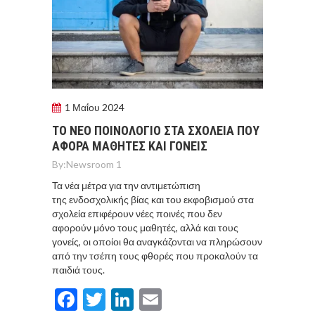
1 Μαΐου 2024
ΤΟ ΝΕΟ ΠΟΙΝΟΛΟΓΙΟ ΣΤΑ ΣΧΟΛΕΙΑ ΠΟΥ
ΑΦΟΡΑ ΜΑΘΗΤΕΣ ΚΑΙ ΓΟΝΕΙΣ
By:
Newsroom 1
Τα νέα μέτρα για την αντιμετώπιση
της ενδοσχολικής βίας και του εκφοβισμού στα
σχολεία επιφέρουν νέες ποινές που δεν
αφορούν μόνο τους μαθητές, αλλά και τους
γονείς, οι οποίοι θα αναγκάζονται να πληρώσουν
από την τσέπη τους φθορές που προκαλούν τα
παιδιά τους.
Facebook
Twitter
LinkedIn
Email