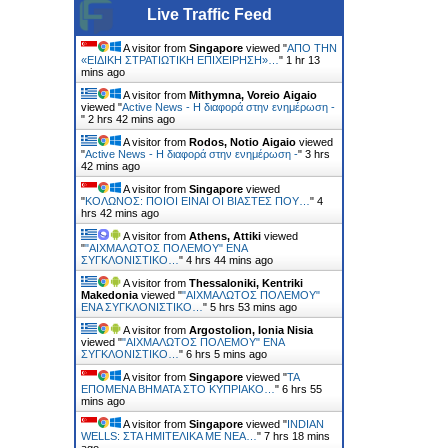
Live Traffic Feed
A visitor from
Singapore
viewed "
ΑΠΟ ΤΗΝ
«ΕΙΔΙΚΗ ΣΤΡΑΤΙΩΤΙΚΗ ΕΠΙΧΕΙΡΗΣΗ»…
"
1 hr 13
mins ago
A visitor from
Mithymna, Voreio Aigaio
viewed "
Active News - Η διαφορά στην ενημέρωση -
"
2 hrs 42 mins ago
A visitor from
Rodos, Notio Aigaio
viewed
"
Active News - Η διαφορά στην ενημέρωση -
"
3 hrs
42 mins ago
A visitor from
Singapore
viewed
"
ΚΟΛΩΝΟΣ: ΠΟΙΟΙ ΕΙΝΑΙ ΟΙ ΒΙΑΣΤΕΣ ΠΟΥ…
"
4
hrs 42 mins ago
A visitor from
Athens, Attiki
viewed
"
"ΑΙΧΜΑΛΩΤΟΣ ΠΟΛΕΜΟΥ" ΕΝΑ
ΣΥΓΚΛΟΝΙΣΤΙΚΟ…
"
4 hrs 44 mins ago
A visitor from
Thessaloniki, Kentriki
Makedonia
viewed "
"ΑΙΧΜΑΛΩΤΟΣ ΠΟΛΕΜΟΥ"
ΕΝΑ ΣΥΓΚΛΟΝΙΣΤΙΚΟ…
"
5 hrs 53 mins ago
A visitor from
Argostolion, Ionia Nisia
viewed "
"ΑΙΧΜΑΛΩΤΟΣ ΠΟΛΕΜΟΥ" ΕΝΑ
ΣΥΓΚΛΟΝΙΣΤΙΚΟ…
"
6 hrs 5 mins ago
A visitor from
Singapore
viewed "
ΤΑ
ΕΠΟΜΕΝΑ ΒΗΜΑΤΑ ΣΤΟ ΚΥΠΡΙΑΚΟ…
"
6 hrs 55
mins ago
A visitor from
Singapore
viewed "
INDIAN
WELLS: ΣΤΑ ΗΜΙΤΕΛΙΚΑ ΜΕ ΝΕΑ…
"
7 hrs 18 mins
ago