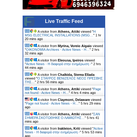
Live Traffic Feed
A visitor from
Athens, Attiki
viewed "
Η
MSG ELECTRICAL INSTALLATIONS (MSG…
"
1 hr
20 mins ago
A visitor from
Myrina, Voreio Aigaio
viewed
"
ΟΙΚΟΝΟΜΙΑ Archives - Active News - Η…
"
2 hrs
32 mins ago
A visitor from
Eleousa, Ipeiros
viewed
"
Active News - Η διαφορά στην ενημέρωση -
"
2 hrs
44 mins ago
A visitor from
Chalkida, Sterea Ellada
viewed "
Ο ΣΤΑΥΡΟΣ ΒΕΝΙΖΕΛΟΣ ΝΕΟΣ ΠΡΕΣΒΗΣ
ΤΗΣ…
"
2 hrs 56 mins ago
A visitor from
Athens, Attiki
viewed "
Page
not found - Active News - Η…
"
4 hrs 4 mins ago
A visitor from
Claymont, Delaware
viewed
"
Page not found - Active News - Η…
"
5 hrs 29 mins
ago
A visitor from
Athens, Attiki
viewed "
ΣΑΝ
ΣΗΜΕΡΑ ΣΚΟΤΩΘΗΚΕ Ο ΛΑΜΙΩΤΗΣ…
"
5 hrs 41
mins ago
A visitor from
Irakleion, Kriti
viewed "
Active
News - Η διαφορά στην ενημέρωση -
"
5 hrs 53 mins
ago