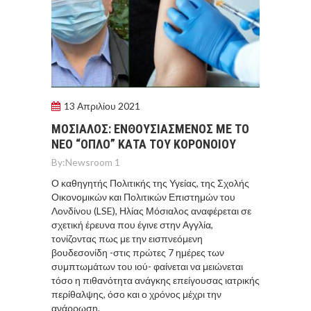
13 Απριλίου 2021
MΟΣΙΑΛΟΣ: ΕΝΘΟΥΣΙΑΣΜΕΝΟΣ ΜΕ ΤΟ
ΝΕΟ “ΟΠΛΟ” ΚΑΤΑ ΤΟΥ ΚΟΡΟΝΟΙΟΥ
By:
Newsroom 1
Ο καθηγητής Πολιτικής της Υγείας, της Σχολής
Οικονομικών και Πολιτικών Επιστημών του
Λονδίνου (LSE), Ηλίας Μόσιαλος αναφέρεται σε
σχετική έρευνα που έγινε στην Αγγλία,
τονίζοντας πως με την εισπνεόμενη
βουδεσονίδη -στις πρώτες 7 ημέρες των
συμπτωμάτων του ιού- φαίνεται να μειώνεται
τόσο η πιθανότητα ανάγκης επείγουσας ιατρικής
περίθαλψης, όσο και ο χρόνος μέχρι την
ανάρρωση.