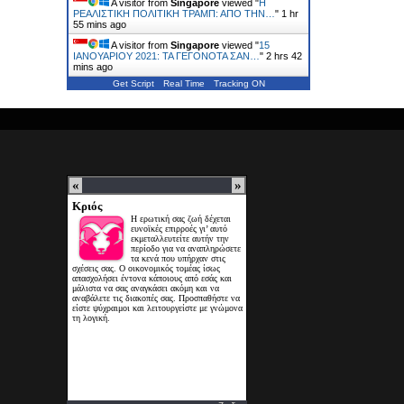
A visitor from
Singapore
viewed "
Η
ΡΕΑΛΙΣΤΙΚΗ ΠΟΛΙΤΙΚΗ ΤΡΑΜΠ: ΑΠΟ ΤΗΝ…
"
1 hr
55 mins ago
A visitor from
Singapore
viewed "
15
ΙΑΝΟΥΑΡΙΟΥ 2021: ΤΑ ΓΕΓΟΝΟΤΑ ΣΑΝ…
"
2 hrs 42
mins ago
Get Script
Real Time
Tracking ON