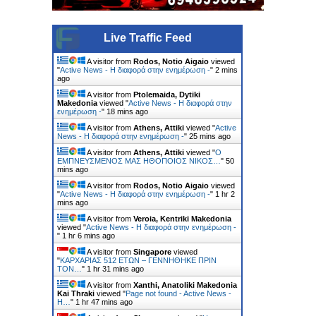
Live Traffic Feed
A visitor from
Rodos, Notio Aigaio
viewed
"
Active News - Η διαφορά στην ενημέρωση -
"
2 mins
ago
A visitor from
Ptolemaida, Dytiki
Makedonia
viewed "
Active News - Η διαφορά στην
ενημέρωση -
"
18 mins ago
A visitor from
Athens, Attiki
viewed "
Active
News - Η διαφορά στην ενημέρωση -
"
25 mins ago
A visitor from
Athens, Attiki
viewed "
Ο
ΕΜΠΝΕΥΣΜΕΝΟΣ ΜΑΣ ΗΘΟΠΟΙΟΣ ΝΙΚΟΣ…
"
50
mins ago
A visitor from
Rodos, Notio Aigaio
viewed
"
Active News - Η διαφορά στην ενημέρωση -
"
1 hr 2
mins ago
A visitor from
Veroia, Kentriki Makedonia
viewed "
Active News - Η διαφορά στην ενημέρωση -
"
1 hr 6 mins ago
A visitor from
Singapore
viewed
"
ΚΑΡΧΑΡΙΑΣ 512 ΕΤΩΝ – ΓΕΝΝΗΘΗΚΕ ΠΡΙΝ
ΤΟΝ…
"
1 hr 31 mins ago
A visitor from
Xanthi, Anatoliki Makedonia
Kai Thraki
viewed "
Page not found - Active News -
Η…
"
1 hr 47 mins ago