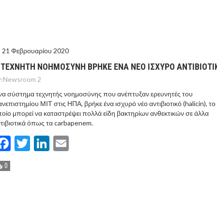
ΤΟ ΚΕΝΤΡΙΚΟ ΔΕΛΤΙΟ ΤΟΥ KONTRA – KONTRA NEWS 4-
MEGA NEWS – «NOW» με τον Βασίλη Σφήνα 3-8-26 !
21 Φεβρουαρίου 2020
 ΤΕΧΝΗΤΗ ΝΟΗΜΟΣΥΝΗ ΒΡΗΚΕ ΕΝΑ ΝΕΟ ΙΣΧΥΡΟ ΑΝΤΙΒΙΟΤΙ
:
Newsroom 2
α σύστημα τεχνητής νοημοσύνης που ανέπτυξαν ερευνητές του
νεπιστημίου ΜΙΤ στις ΗΠΑ, βρήκε ένα ισχυρό νέο αντιβιοτικό (halicin), το
οίο μπορεί να καταστρέψει πολλά είδη βακτηρίων ανθεκτικών σε άλλα
τιβιοτικά όπως τα carbapenem.
Facebook
Twitter
LinkedIn
Email
0