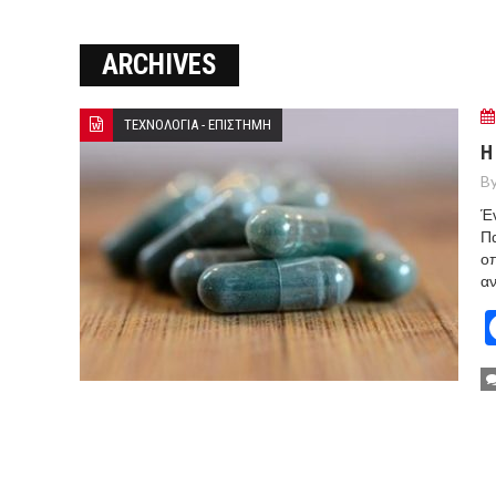
Ο ΠΑΝΟΣ ΑΒΡΑΜΟΠΟΥΛΟΣ Σ
ARCHIVES
8-26
Ο Πάνος Αβραμόπουλος στο 
ΤΕΧΝΟΛΟΓΙΑ - ΕΠΙΣΤΗΜΗ
Η
By
Έν
Πα
οπ
αν