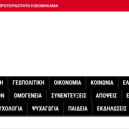
ΠΡΟΤΕΡΑΙΟΤΗΤΑ Η ΒΙΟΜΗΧΑΝΙΑ
ΟΝ ΣΠΟΥΔΑΙΟΤΕΡΟ ΕΡΜΗΝΕΥΤΗ ΛΑΚΗ ΧΑΛΚΙΑ –
ΑΦΕΙΟ ΑΘΗΝΩΝ
ΟΙΓΕΙ Η ΠΛΑΤΦΟΡΜΑ
ΓΟΝΟΤΑ ΣΑΝ ΣΗΜΕΡΑ
ΑΚΟΙΝΩΣΕ Ο ΜΗΤΣΟΤΑΚΗΣ ΓΙΑ ΤΟΥΣ ΠΥΡΟΠΛΗΚΤΟΥΣ
ΙΣ ΠΥΡΟΠΛΗΚΤΕΣ ΠΕΡΙΟΧΕΣ ΤΗΣ ΔΥΤΙΚΗΣ ΑΤΤΙΚΗΣ – ΣΤΟ
ΝΗ
ΓΕΩΠΟΛΙΤΙΚΗ
ΟΙΚΟΝΟΜΙΑ
ΚΟΙΝΩΝΙΑ
Ε
ΕΛΟΣ ΤΟΥΡΝΑΣ
ΟΝ
ΟΜΟΓΕΝΕΙΑ
ΣΥΝΕΝΤΕΥΞΕΙΣ
ΑΠΟΨΕΙΣ
ΗΝΑΣ ΕΡΕΥΝΗΤΗΣ ΣΤΗ ΔΑΝΙΑ ΣΧΕΔΙΑΖΕΙ DRONE ΓΙΑ ΤΗ
ΥΧΟΛΟΓΙΑ
ΨΥΧΑΓΩΓΙΑ
ΠΑΙΔΕΙΑ
ΕΚΔΗΛΩΣΕΙΣ
ΓΟΝΟΤΑ ΣΑΝ ΣΗΜΕΡΑ