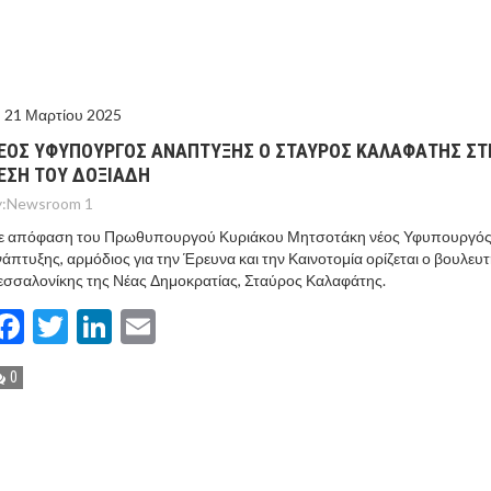
ΤΟ ΚΕΝΤΡΙΚΟ ΔΕΛΤΙΟ ΤΟΥ KONTRA – KONTRA NEWS 4-
MEGA NEWS – «NOW» με τον Βασίλη Σφήνα 3-8-26 !
21 Μαρτίου 2025
ΕΟΣ ΥΦΥΠΟΥΡΓΟΣ ΑΝΑΠΤΥΞΗΣ Ο ΣΤΑΥΡΟΣ ΚΑΛΑΦΑΤΗΣ ΣΤ
ΕΣΗ ΤΟΥ ΔΟΞΙΑΔΗ
:
Newsroom 1
ε απόφαση του Πρωθυπουργού Κυριάκου Μητσοτάκη νέος Υφυπουργό
άπτυξης, αρμόδιος για την Έρευνα και την Καινοτομία ορίζεται ο βουλευτ
σσαλονίκης της Νέας Δημοκρατίας, Σταύρος Καλαφάτης.
Facebook
Twitter
LinkedIn
Email
0