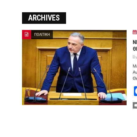
Ο ΠΑΝΟΣ ΑΒΡΑΜΟΠΟΥΛΟΣ Σ
ARCHIVES
8-26
Ο Πάνος Αβραμόπουλος στο 
ΠΟΛΙΤΙΚΗ
Ν
Θ
By
Μ
Αν
Θε