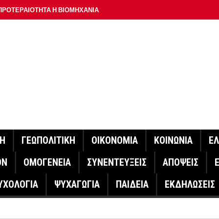
ΠΡΟΤΕΡΑΙΟΤΗΤΑ Η ΒΙΟΜΗΧΑΝΙΑ
ΟΝ ΣΠΟΥΔΑΙΟΤΕΡΟ ΕΡΜΗΝΕΥΤΗ ΛΑΚΗ ΧΑΛΚΙΑ –
ΑΦΕΙΟ ΑΘΗΝΩΝ
ΟΙΓΕΙ Η ΠΛΑΤΦΟΡΜΑ
ΓΟΝΟΤΑ ΣΑΝ ΣΗΜΕΡΑ
ΑΚΟΙΝΩΣΕ Ο ΜΗΤΣΟΤΑΚΗΣ ΓΙΑ ΤΟΥΣ ΠΥΡΟΠΛΗΚΤΟΥΣ
ΙΣ ΠΥΡΟΠΛΗΚΤΕΣ ΠΕΡΙΟΧΕΣ ΤΗΣ ΔΥΤΙΚΗΣ ΑΤΤΙΚΗΣ – ΣΤΟ
ΝΗ
ΓΕΩΠΟΛΙΤΙΚΗ
ΟΙΚΟΝΟΜΙΑ
ΚΟΙΝΩΝΙΑ
Ε
ΕΛΟΣ ΤΟΥΡΝΑΣ
ΟΝ
ΟΜΟΓΕΝΕΙΑ
ΣΥΝΕΝΤΕΥΞΕΙΣ
ΑΠΟΨΕΙΣ
ΗΝΑΣ ΕΡΕΥΝΗΤΗΣ ΣΤΗ ΔΑΝΙΑ ΣΧΕΔΙΑΖΕΙ DRONE ΓΙΑ ΤΗ
ΥΧΟΛΟΓΙΑ
ΨΥΧΑΓΩΓΙΑ
ΠΑΙΔΕΙΑ
ΕΚΔΗΛΩΣΕΙΣ
ΓΟΝΟΤΑ ΣΑΝ ΣΗΜΕΡΑ