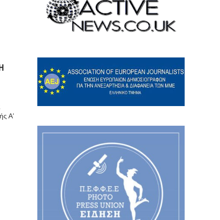
Η
ς
ής Α’