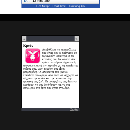
ΤΑ…
"
12 mins ago
Get Script
Real Time
Tracking ON
Ζωδια