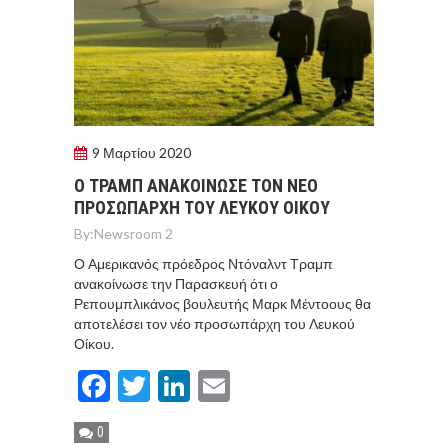
9 Μαρτίου 2020
Ο ΤΡΑΜΠ ΑΝΑΚΟΙΝΩΣΕ ΤΟΝ ΝΕΟ
ΠΡΟΣΩΠΑΡΧΗ ΤΟΥ ΛΕΥΚΟΥ ΟΙΚΟΥ
By:
Newsroom 2
Ο Αμερικανός πρόεδρος Ντόναλντ Τραμπ
ανακοίνωσε την Παρασκευή ότι ο
Ρεπουμπλικάνος βουλευτής Μαρκ Μέντοους θα
αποτελέσει τον νέο προσωπάρχη του Λευκού
Οίκου.
Facebook
Twitter
LinkedIn
Email
0