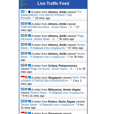
Live Traffic Feed
A visitor from
Athens, Attiki
viewed "
ΤΟ
ΦΑΙΝΟΜΕΝΟ ΤΗΣ ΑΝΤΙΣΤΡΟΦΗΣ ΤΩΝ
ΡΟΛΩΝ…
"
19 mins ago
A visitor from
Athens, Attiki
viewed
"
ΟΙΚΟΝΟΜΙΑ Archives - Active News - Η…
"
27
mins ago
A visitor from
Athens, Attiki
viewed "
Page
not found - Active News - Η…
"
35 mins ago
A visitor from
Athens, Attiki
viewed "
Active
News - Η διαφορά στην ενημέρωση -
"
47 mins ago
A visitor from
Athens, Attiki
viewed "
Active
News - Η διαφορά στην ενημέρωση -
"
1 hr 36 mins
ago
A visitor from
Gefyra, Peloponnisos
viewed "
Page not found - Active News - Η…
"
1 hr 38
mins ago
A visitor from
Singapore
viewed "
ΑΠΟ ΤΗΝ
«ΕΙΔΙΚΗ ΣΤΡΑΤΙΩΤΙΚΗ ΕΠΙΧΕΙΡΗΣΗ»…
"
3 hrs 3
mins ago
A visitor from
Mithymna, Voreio Aigaio
viewed "
Active News - Η διαφορά στην ενημέρωση -
"
4 hrs 31 mins ago
A visitor from
Rodos, Notio Aigaio
viewed
"
Active News - Η διαφορά στην ενημέρωση -
"
5 hrs
31 mins ago
A visitor from
Singapore
viewed