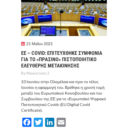
21 Μαΐου 2021
ΕΕ – COVID: ΕΠΙΤΕYΧΘΗΚΕ ΣΥΜΦΩΝIΑ
ΓΙΑ ΤΟ «ΠΡAΣΙΝΟ» ΠΙΣΤΟΠΟΙΗΤΙΚO
ΕΛΕYΘΕΡΗΣ ΜΕΤΑΚIΝΗΣΗΣ
By:
Newsroom 2
10 Ιουνίου στην Ολομέλεια και πριν το τέλος
Ιουνίου η εφαρμογή του. Βρέθηκε η χρυσή τομή
μεταξύ του Ευρωπαϊκού Κοινοβουλίου και του
Συμβουλίου της ΕΕ για το «Ευρωπαϊκό Ψηφιακό
Πιστοποιητικό Covid» (EU Digital Covid
Certificate).
Facebook
Twitter
LinkedIn
Email