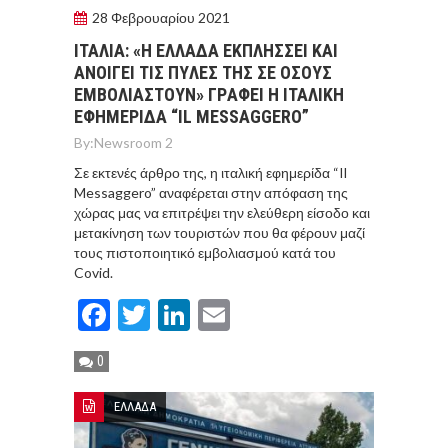
28 Φεβρουαρίου 2021
ΙΤΑΛIΑ: «Η ΕΛΛAΔΑ ΕΚΠΛHΣΣΕΙ ΚΑΙ
ΑΝΟIΓΕΙ ΤΙΣ ΠYΛΕΣ ΤΗΣ ΣΕ OΣΟΥΣ
ΕΜΒΟΛΙΑΣΤΟYΝ» ΓΡAΦΕΙ Η ΙΤΑΛΙΚH
ΕΦΗΜΕΡIΔΑ “IL MESSAGGERΟ”
By:
Newsroom 2
Σε εκτενές άρθρο της, η ιταλική εφημερίδα “Il
Messaggero” αναφέρεται στην απόφαση της
χώρας μας να επιτρέψει την ελεύθερη είσοδο και
μετακίνηση των τουριστών που θα φέρουν μαζί
τους πιστοποιητικό εμβολιασμού κατά του
Covid.
Facebook
Twitter
LinkedIn
Email
0
ΕΛΛΑΔΑ