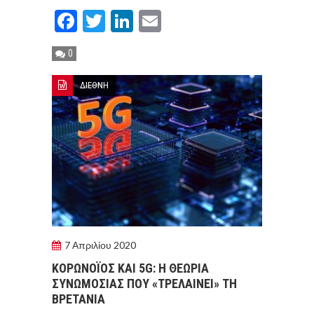
Facebook
Twitter
LinkedIn
Email
0
ΔΙΕΘΝΗ
7 Απριλίου 2020
ΚΟΡΩΝΟΪOΣ ΚΑΙ 5G: Η ΘΕΩΡIΑ
ΣΥΝΩΜΟΣIΑΣ ΠΟΥ «ΤΡΕΛΑIΝΕΙ» ΤΗ
ΒΡΕΤΑΝIΑ