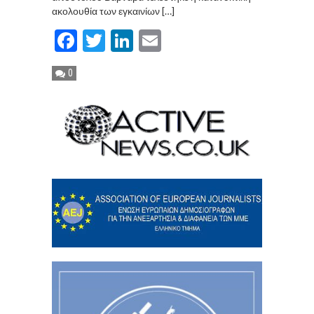
ακολουθία των εγκαινίων […]
Facebook
Twitter
LinkedIn
Email
0