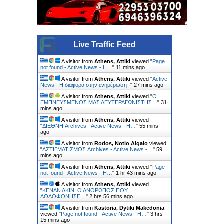
Live Traffic Feed
A visitor from
Athens, Attiki
viewed "
Page
not found - Active News - Η…
"
11 mins ago
A visitor from
Athens, Attiki
viewed "
Active
News - Η διαφορά στην ενημέρωση -
"
27 mins ago
A visitor from
Athens, Attiki
viewed "
Ο
ΕΜΠΝΕΥΣΜΕΝΟΣ ΜΑΣ ΔΕΥΤΕΡΑΓΩΝΙΣΤΗΣ…
"
31
mins ago
A visitor from
Athens, Attiki
viewed
"
ΔΙΕΘΝΗ Archives - Active News - Η…
"
55 mins
ago
A visitor from
Rodos, Notio Aigaio
viewed
"
ΑΣΤΙΓΜΑΤΙΣΜΟΣ Archives - Active News -…
"
59
mins ago
A visitor from
Athens, Attiki
viewed "
Page
not found - Active News - Η…
"
1 hr 43 mins ago
A visitor from
Athens, Attiki
viewed
"
ΚΕΝΑΝ ΑΚΙΝ: Ο ΑΝΘΡΩΠΟΣ ΠΟΥ
ΔΟΛΟΦΟΝΗΣΕ…
"
2 hrs 56 mins ago
A visitor from
Kastoria, Dytiki Makedonia
viewed "
Page not found - Active News - Η…
"
3 hrs
15 mins ago