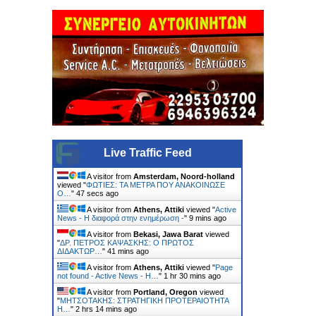
Live Traffic Feed
A visitor from
Amsterdam, Noord-holland
viewed "
ΦΩΤΙΕΣ: ΤΑ ΜΕΤΡΑ ΠΟΥ ΑΝΑΚΟΙΝΩΣΕ
Ο…
"
48 secs ago
A visitor from
Athens, Attiki
viewed "
Active
News - Η διαφορά στην ενημέρωση -
"
9 mins ago
A visitor from
Bekasi, Jawa Barat
viewed
"
ΔΡ. ΠΕΤΡΟΣ ΚΑΨΑΣΚΗΣ: Ο ΠΡΩΤΟΣ
ΔΙΔΑΚΤΩΡ…
"
41 mins ago
A visitor from
Athens, Attiki
viewed "
Page
not found - Active News - Η…
"
1 hr 30 mins ago
A visitor from
Portland, Oregon
viewed
"
ΜΗΤΣΟΤΑΚΗΣ: ΣΤΡΑΤΗΓΙΚΗ ΠΡΟΤΕΡΑΙΟΤΗΤΑ
Η…
"
2 hrs 14 mins ago