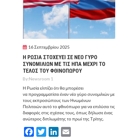
16 Σεπτεμβρίου 2025
Η ΡΩΣΙΑ ΣΤΟΧΕΥΕΙ ΣΕ ΝΕΟ ΓΥΡΟ
ΣΥΝΟΜΙΛΙΩΝ ΜΕ ΤΙΣ ΗΠΑ ΜΕΧΡΙ ΤΟ
ΤΕΛΟΣ ΤΟΥ ΦΘΙΝΟΠΩΡΟΥ
By:
Newsroom 1
Η Ρωσία ελπίζει ότι θα μπορέσει
να προγραμματίσει έναν νέο γύρο συνομιλιών με
τους εκπροσώπους των Ηνωμένων
Πολιτειών αυτό το φθινόπωρο για να επιλύσει τις
διαφορές στις σχέσεις τους, όπως δήλωσε ένας
ανώτερος διπλωμάτης το πρωί της Τρίτης.
Facebook
Twitter
LinkedIn
Email