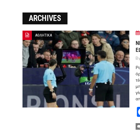
Ο ΠΑΝΟΣ ΑΒΡΑΜΟΠΟΥΛΟΣ Σ
ARCHIVES
8-26
Ο Πάνος Αβραμόπουλος στο 
ΑΘΛΗΤΙΚΑ
Ν
Ε
By
Ρα
όρ
τέ
μ
γί
απ