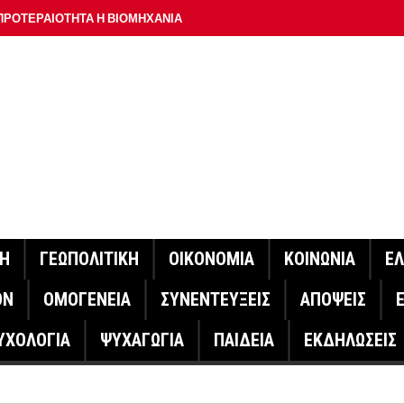
ΠΡΟΤΕΡΑΙΟΤΗΤΑ Η ΒΙΟΜΗΧΑΝΙΑ
ΟΝ ΣΠΟΥΔΑΙΟΤΕΡΟ ΕΡΜΗΝΕΥΤΗ ΛΑΚΗ ΧΑΛΚΙΑ –
ΑΦΕΙΟ ΑΘΗΝΩΝ
ΟΙΓΕΙ Η ΠΛΑΤΦΟΡΜΑ
ΓΟΝΟΤΑ ΣΑΝ ΣΗΜΕΡΑ
ΑΚΟΙΝΩΣΕ Ο ΜΗΤΣΟΤΑΚΗΣ ΓΙΑ ΤΟΥΣ ΠΥΡΟΠΛΗΚΤΟΥΣ
ΙΣ ΠΥΡΟΠΛΗΚΤΕΣ ΠΕΡΙΟΧΕΣ ΤΗΣ ΔΥΤΙΚΗΣ ΑΤΤΙΚΗΣ – ΣΤΟ
ΝΗ
ΓΕΩΠΟΛΙΤΙΚΗ
ΟΙΚΟΝΟΜΙΑ
ΚΟΙΝΩΝΙΑ
Ε
ΕΛΟΣ ΤΟΥΡΝΑΣ
ΟΝ
ΟΜΟΓΕΝΕΙΑ
ΣΥΝΕΝΤΕΥΞΕΙΣ
ΑΠΟΨΕΙΣ
ΗΝΑΣ ΕΡΕΥΝΗΤΗΣ ΣΤΗ ΔΑΝΙΑ ΣΧΕΔΙΑΖΕΙ DRONE ΓΙΑ ΤΗ
ΥΧΟΛΟΓΙΑ
ΨΥΧΑΓΩΓΙΑ
ΠΑΙΔΕΙΑ
ΕΚΔΗΛΩΣΕΙΣ
ΓΟΝΟΤΑ ΣΑΝ ΣΗΜΕΡΑ