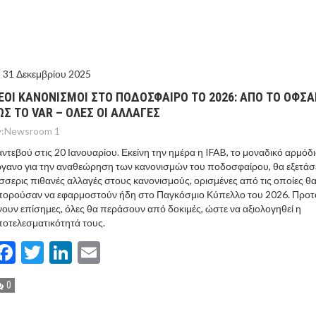
ΤΟ ΚΕΝΤΡΙΚΟ ΔΕΛΤΙΟ ΤΟΥ KONTRA – KONTRA NEWS 4-
MEGA NEWS – «NOW» με τον Βασίλη Σφήνα 3-8-26 !
31 Δεκεμβρίου 2025
ΕΟΙ ΚΑΝΟΝΙΣΜΟΙ ΣΤΟ ΠΟΔΟΣΦΑΙΡΟ ΤΟ 2026: ΑΠΟ ΤΟ ΟΦΣΑ
ΩΣ ΤΟ VAR – ΟΛΕΣ ΟΙ ΑΛΛΑΓΕΣ
:
Newsroom 1
ντεβού στις 20 Ιανουαρίου. Εκείνη την ημέρα η IFAB, το μοναδικό αρμόδ
γανο για την αναθεώρηση των κανονισμών του ποδοσφαίρου, θα εξετάσ
σσερις πιθανές αλλαγές στους κανονισμούς, ορισμένες από τις οποίες θ
πορούσαν να εφαρμοστούν ήδη στο Παγκόσμιο Κύπελλο του 2026. Προτ
νουν επίσημες, όλες θα περάσουν από δοκιμές, ώστε να αξιολογηθεί η
οτελεσματικότητά τους.
Facebook
Twitter
LinkedIn
Email
0