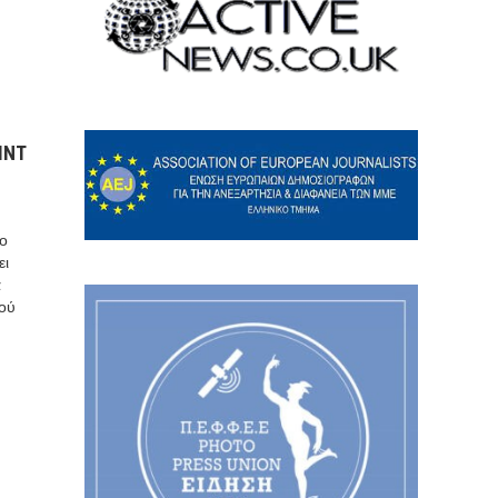
ΙΝΤ
ιο
ει
α
ού