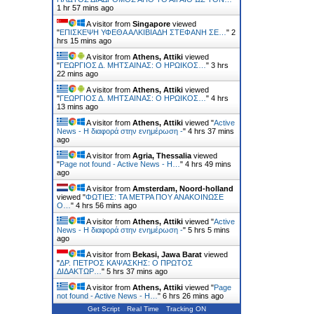
1 hr 57 mins ago
A visitor from
Singapore
viewed
"
ΕΠΙΣΚΕΨΗ ΥΦΕΘΑ ΑΛΚΙΒΙΑΔΗ ΣΤΕΦΑΝΗ ΣΕ…
"
2
hrs 15 mins ago
A visitor from
Athens, Attiki
viewed
"
ΓΕΩΡΓΙΟΣ Δ. ΜΗΤΣΑΙΝΑΣ: Ο ΗΡΩΙΚΟΣ…
"
3 hrs
22 mins ago
A visitor from
Athens, Attiki
viewed
"
ΓΕΩΡΓΙΟΣ Δ. ΜΗΤΣΑΙΝΑΣ: Ο ΗΡΩΙΚΟΣ…
"
4 hrs
13 mins ago
A visitor from
Athens, Attiki
viewed "
Active
News - Η διαφορά στην ενημέρωση -
"
4 hrs 37 mins
ago
A visitor from
Agria, Thessalia
viewed
"
Page not found - Active News - Η…
"
4 hrs 49 mins
ago
A visitor from
Amsterdam, Noord-holland
viewed "
ΦΩΤΙΕΣ: ΤΑ ΜΕΤΡΑ ΠΟΥ ΑΝΑΚΟΙΝΩΣΕ
Ο…
"
4 hrs 56 mins ago
A visitor from
Athens, Attiki
viewed "
Active
News - Η διαφορά στην ενημέρωση -
"
5 hrs 5 mins
ago
A visitor from
Bekasi, Jawa Barat
viewed
"
ΔΡ. ΠΕΤΡΟΣ ΚΑΨΑΣΚΗΣ: Ο ΠΡΩΤΟΣ
ΔΙΔΑΚΤΩΡ…
"
5 hrs 37 mins ago
A visitor from
Athens, Attiki
viewed "
Page
not found - Active News - Η…
"
6 hrs 26 mins ago
Get Script
Real Time
Tracking ON