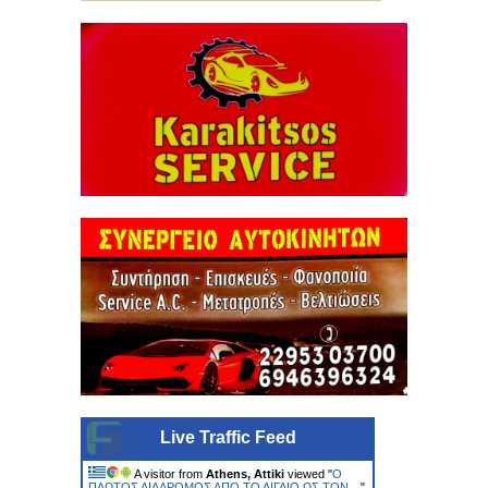
Live Traffic Feed
A visitor from
Athens, Attiki
viewed "
Ο
ΠΛΩΤΟΣ ΔΙΑΔΡΟΜΟΣ ΑΠΟ ΤΟ ΑΙΓΑΙΟ ΩΣ ΤΟΝ…
"