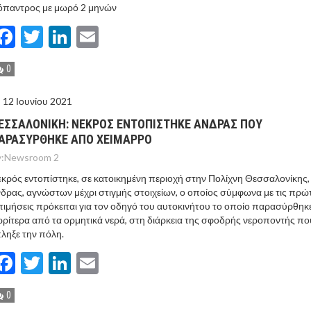
όπαντρος με μωρό 2 μηνών
Facebook
Twitter
LinkedIn
Email
0
12 Ιουνίου 2021
ΕΣΣΑΛΟΝIΚΗ: ΝΕΚΡOΣ ΕΝΤΟΠIΣΤΗΚΕ AΝΔΡΑΣ ΠΟΥ
ΑΡΑΣYΡΘΗΚΕ ΑΠO ΧΕIΜΑΡΡΟ
:
Newsroom 2
κρός εντοπίστηκε, σε κατοικημένη περιοχή στην Πολίχνη Θεσσαλονίκης,
δρας, αγνώστων μέχρι στιγμής στοιχείων, ο οποίος σύμφωνα με τις πρώ
τιμήσεις πρόκειται για τον οδηγό του αυτοκινήτου το οποίο παρασύρθηκ
ρίτερα από τα ορμητικά νερά, στη διάρκεια της σφοδρής νεροποντής πο
ληξε την πόλη.
Facebook
Twitter
LinkedIn
Email
0