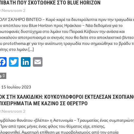
ΠΙΒΑΤΗ ΠΟΥ ΣΚΟΤΩΘΗΚΕ ΣΤΟ BLUE HORIZON
:
Newsroom 2
ΟΛΥ ΣΚΛΗΡΟ ΒΙΝΤΕΟ – Καρέ-καρέ τα δευτερόλεπτα πριν την τραγωδία 
ν απόπλου του Blue Horizon προς Ηράκλειο – Νέα δεδομένα για το
ωτοφανές δυστύχημα στο λιμάνι του Πειραιά Κόβουν την ανάσα και
οκαλούν αποτροπιασμό οι σκηνές που θα δείτε στο αποκλειστικό βίντεο
υ protothema.gr για την ανείπωτη τραγωδία που σημειώθηκε το βράδυ τ
ίτης στο λιμάνι […]
Facebook
Twitter
LinkedIn
Email
0
15 Ιουλίου 2023
ΟΚ ΣΤΗ ΧΑΛΚΙΔΙΚΗ: ΚΟΥΚΟΥΛΟΦΟΡΟΙ ΕΚΤΕΛΕΣΑΝ ΣΚΟΠΙΑΝ
ΠΙΧΕΙΡΗΜΑΤΙΑ ΜΕ ΚΑΖΙΝΟ ΣΕ ΘΕΡΕΤΡΟ
:
Newsroom 2
μβόλαιο θανάτου «βλέπει» η Αστυνομία – Τραυματίας ένας συμπατριώτ
Πριν από τρεις μήνες ένας φίλος του θύματος είχε, επίσης,
λοφονηθεί. Αιματηρή επίθεση με πυροβολισμούς από την οποία