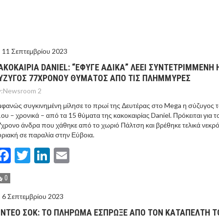
ΓΟΝΟΤΑ ΣΑΝ ΣΗΜΕΡΑ
ΤΩΡΑ ΤΑ ΔΙΛΗΜΜΑΤΑ ΤΩΝ ΕΚΛΟΓΩΝ
11 Σεπτεμβρίου 2023
Ν ΤΟΥΣ ΓΕΙΤΟΝΕΣ ΤΟΥΡΚΙΑ ΚΑΙ ΣΑΟΥΔΙΚΗ ΑΡΑΒΙΑ
ΑΚΟΚΑΙΡΙΑ DANIEL: “ΈΦΥΓΕ ΑΔΙΚΑ” ΛΕΕΙ ΣΥΝΤΕΤΡΙΜΜΕΝΗ 
ΥΖΥΓΟΣ 77ΧΡΟΝΟΥ ΘΥΜΑΤΟΣ ΑΠΟ ΤΙΣ ΠΛΗΜΜΥΡΕΣ
ΝΙΑ – “ΔΕΝ ΣΤΟΧΕΥΟΥΜΕ ΚΑΝΕΝΑ” ΛΕΕΙ Η ΑΓΚΥΡΑ
:
Newsroom 2
φανώς συγκινημένη μίλησε το πρωί της Δευτέρας στο Mega η σύζυγος 
ου – χρονικά – από τα 15 θύματα της κακοκαιρίας Daniel. Πρόκειται για τ
χρονο άνδρα που χάθηκε από το χωριό Πάλτση και βρέθηκε τελικά νεκρό
ριακή σε παραλία στην Εύβοια.
Facebook
Twitter
LinkedIn
Email
0
6 Σεπτεμβρίου 2023
ΙΝΤΕΟ ΣΟΚ: ΤΟ ΠΛΗΡΩΜΑ ΕΣΠΡΩΞΕ ΑΠΟ ΤΟΝ ΚΑΤΑΠΕΛΤΗ Τ