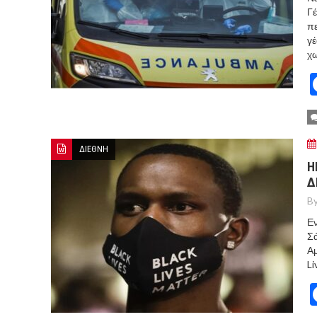
Γέ
πε
γέ
χω
ΔΙΕΘΝΗ
Η
Δ
By
Εν
Σά
Αμ
Li