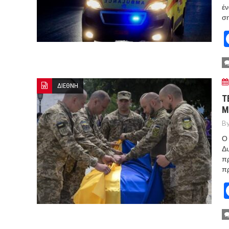
έν
ση
ΔΙΕΘΝΗ
Τ
Μ
By
Ο 
Δυ
πρ
πρ