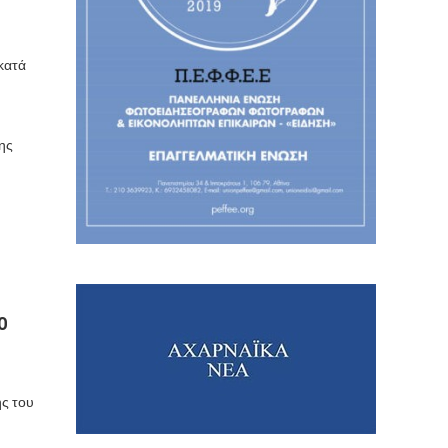
κατά
ης
Ο
ης του