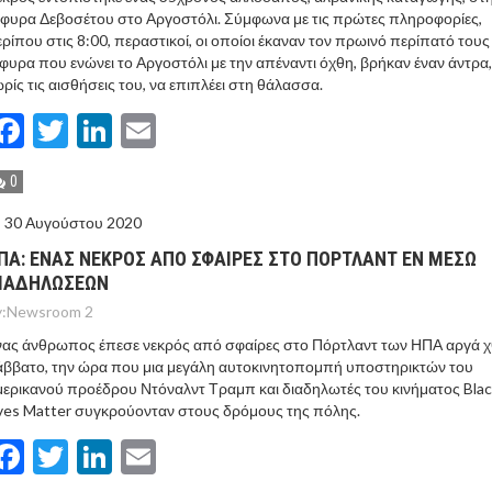
φυρα Δεβοσέτου στο Αργοστόλι. Σύμφωνα με τις πρώτες πληροφορίες,
ρίπου στις 8:00, περαστικοί, οι οποίοι έκαναν τον πρωινό περίπατό τους
φυρα που ενώνει το Αργοστόλι με την απέναντι όχθη, βρήκαν έναν άντρα,
ρίς τις αισθήσεις του, να επιπλέει στη θάλασσα.
Facebook
Twitter
LinkedIn
Email
0
30 Αυγούστου 2020
ΠΑ: EΝΑΣ ΝΕΚΡOΣ ΑΠO ΣΦΑIΡΕΣ ΣΤΟ ΠOΡΤΛΑΝΤ ΕΝ ΜEΣΩ
ΙΑΔΗΛΩΣΕΩΝ
:
Newsroom 2
ας άνθρωπος έπεσε νεκρός από σφαίρες στο Πόρτλαντ των ΗΠΑ αργά χ
ββατο, την ώρα που μια μεγάλη αυτοκινητοπομπή υποστηρικτών του
ερικανού προέδρου Ντόναλντ Τραμπ και διαδηλωτές του κινήματος Bla
ves Matter συγκρούονταν στους δρόμους της πόλης.
Facebook
Twitter
LinkedIn
Email