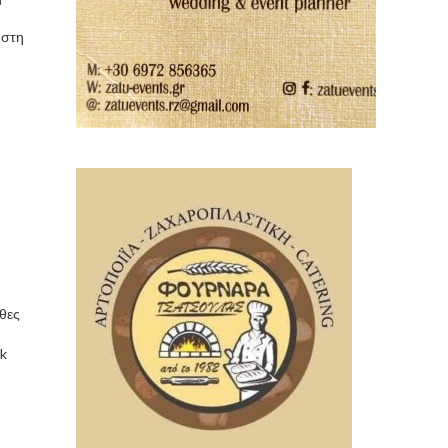
 στη
θες
ck