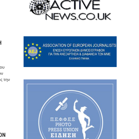
Η
του
ον
ς την
ΟΝ