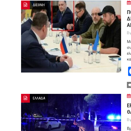
ΔΙΕΘΝΗ
Π
Δ
Α
By
Μέ
συ
εί
κα
ΕΛΛΑΔΑ
Ε
Α
By
Βρ