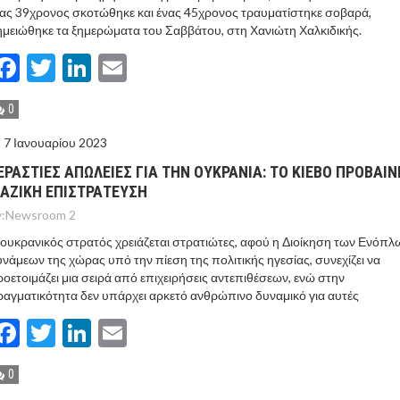
ας 39χρονος σκοτώθηκε και ένας 45χρονος τραυματίστηκε σοβαρά,
μειώθηκε τα ξημερώματα του Σαββάτου, στη Χανιώτη Χαλκιδικής.
Facebook
Twitter
LinkedIn
Email
0
7 Ιανουαρίου 2023
ΕΡΑΣΤΙΕΣ ΑΠΩΛΕΙΕΣ ΓΙΑ ΤΗΝ ΟΥΚΡΑΝΙΑ: ΤΟ ΚΙΕΒΟ ΠΡΟΒΑΙΝΕ
ΑΖΙΚΗ ΕΠΙΣΤΡΑΤΕΥΣΗ
:
Newsroom 2
ουκρανικός στρατός χρειάζεται στρατιώτες, αφού η Διοίκηση των Ενόπλ
νάμεων της χώρας υπό την πίεση της πολιτικής ηγεσίας, συνεχίζει να
οετοιμάζει μια σειρά από επιχειρήσεις αντεπιθέσεων, ενώ στην
αγματικότητα δεν υπάρχει αρκετό ανθρώπινο δυναμικό για αυτές
Facebook
Twitter
LinkedIn
Email
0