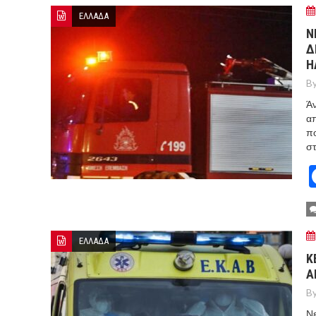
ΕΛΛΑΔΑ
Ν
Δ
Η
By
Άν
απ
πο
στ
ΕΛΛΑΔΑ
Κ
Α
By
Νε