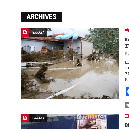
ΜΑΡΚΕΤ
ARCHIVES
8 ΑΥΓΟΥΣΤΟΥ 2026: ΤΑ ΓΕ
Ο ΜΗΤΣΟΤΑΚΗΣ ΒΑΖΕΙ ΑΠΟ 
ΕΛΛΑΔΑ
ΣΠΕΥΔΟΥΝ ΝΑ ΚΑΘΗΣΥΧΑΣΟΥ
Κ
Σ
ΜΕΤΑ ΤΗΝ ΑΜΥΝΤΙΚΗ ΣΥΜΦΩ
By
Εμ
11
77
Κυ
ΕΛΛΑΔΑ
Β