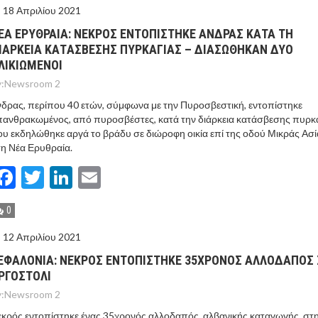
18 Απριλίου 2021
EΑ ΕΡΥΘΡΑIΑ: ΝΕΚΡOΣ ΕΝΤΟΠIΣΤΗΚΕ AΝΔΡΑΣ ΚΑTA ΤΗ
ΙAΡΚΕΙΑ ΚΑΤAΣΒΕΣΗΣ ΠΥΡΚΑΓΙAΣ – ΔΙΑΣΩΘΗΚΑΝ ΔΥΟ
ΛΙΚΙΩΜΕΝΟΙ
:
Newsroom 2
δρας, περίπου 40 ετών, σύμφωνα με την Πυροσβεστική, εντοπίστηκε
ανθρακωμένος, από πυροσβέστες, κατά την διάρκεια κατάσβεσης πυρκα
υ εκδηλώθηκε αργά το βράδυ σε διώροφη οικία επί της οδού Μικράς Ασί
η Νέα Ερυθραία.
Facebook
Twitter
LinkedIn
Email
0
12 Απριλίου 2021
ΕΦΑΛΟΝΙA: ΝΕΚΡOΣ ΕΝΤΟΠIΣΤΗΚΕ 35ΧΡΟΝΟΣ ΑΛΛΟΔΑΠOΣ
ΡΓΟΣΤOΛΙ
:
Newsroom 2
κρός εντοπίστηκε ένας 35χρονός αλλοδαπός, αλβανικής καταγωγής, στ