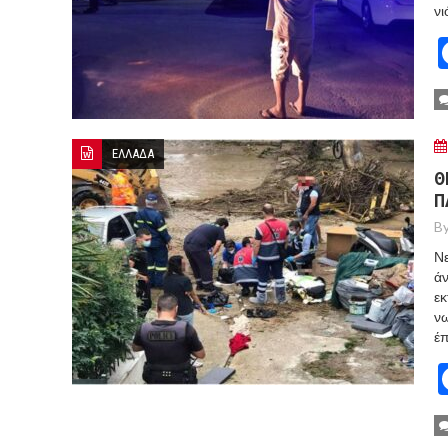
νι
ΕΛΛΑΔΑ
Θ
Π
By
Νε
άν
εκ
νω
έπ