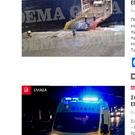
Ε
By
Π
το
πρ
πρ
το
Τρ
ΕΛΛΑΔΑ
Σ
Ε
By
Συ
– 
δο