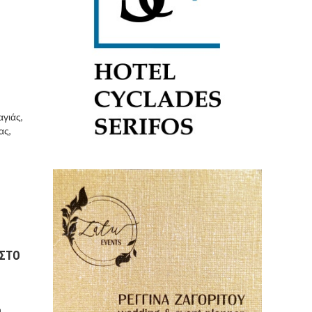
γιάς,
ας,
 ΣΤΟ
η