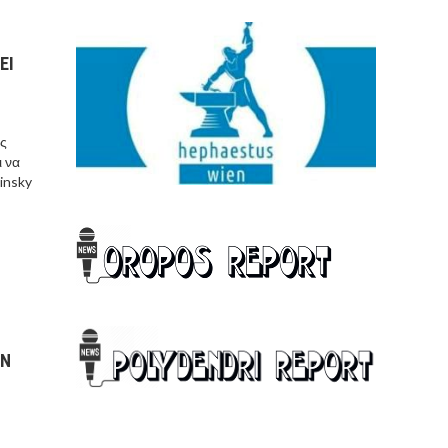
ΕΙ
ις
ι να
insky
 Θ