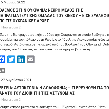
5 Μαρτίου 2022
ΟΛΕΜΟΣ ΣΤΗΝ ΟΥΚΡΑΝΙΑ: ΝΕΚΡΟ ΜΕΛΟΣ ΤΗΣ
ΙΑΠΡΑΓΜΑΤΕΥΤΙΚΗΣ ΟΜΑΔΑΣ ΤΟΥ ΚΙΕΒΟΥ – ΕΙΧΕ ΣΥΛΛΗΦΘ
ΠΟ ΤΙΣ ΟΥΚΡΑΝΙΚΕΣ ΑΡΧΕΣ
:
Newsroom 2
λος της διαπραγματευτικής ομάδας της Ουκρανίας το οποίο βρέθηκε στ
νομιλίες για τον πόλεμο με τη Ρωσία στο Γόμελ της Λευκορωσίας φέρετα
ναι νεκρό. Αυτό αναφέρθηκε αρχικά από τον βουλευτή του Oleksandr Dub
ι πηγές του Observer, ενώ αναμένεται επίσημη επιβεβαίωση.
Facebook
Twitter
LinkedIn
Email
0
27 Αυγούστου 2021
ΡEΤΡΙΑ: ΑΥΤΟΚΤΟΝIΑ Ή ΔΟΛΟΦΟΝΙΑ; – ΤΙ ΕΡΕΥΝΟΥΝ ΓΙΑ ΤΟΝ
ΝΑΤΟ ΤΟΥ ΔΙΟΙΚΗΤΗ ΤΗΣ ΑΣΤΥΝΟΜΙΑΣ
:
Newsroom 2
έθηκε νεκρός μέσα στο αυτοκίνητό του – Έχει τραύμα από όπλο -Ήταν