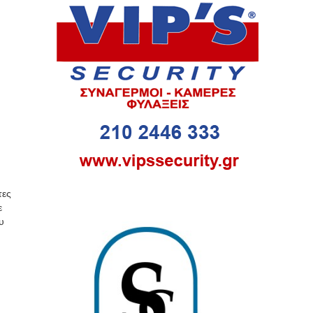
τες
ε
υ