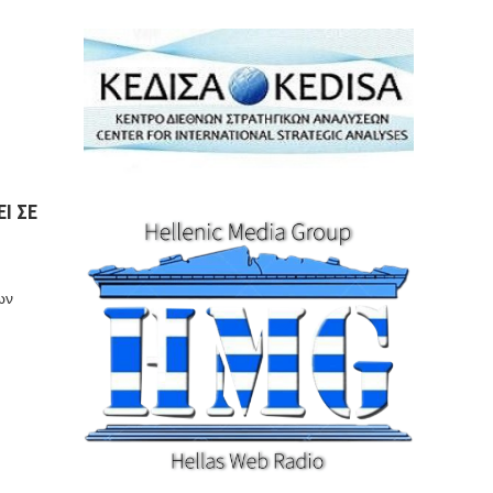
Ι ΣΕ
ων