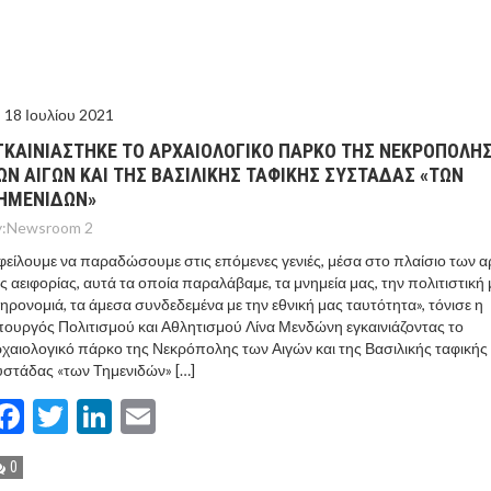
ΤΟ ΚΕΝΤΡΙΚΟ ΔΕΛΤΙΟ ΤΟΥ KONTRA – KONTRA NEWS 4-
MEGA NEWS – «NOW» με τον Βασίλη Σφήνα 3-8-26 !
18 Ιουλίου 2021
ΓΚΑΙΝΙΑΣΤΗΚΕ ΤΟ ΑΡΧΑΙΟΛΟΓΙΚΟ ΠΑΡΚΟ ΤΗΣ ΝΕΚΡΟΠΟΛΗ
ΩΝ ΑΙΓΩΝ ΚΑΙ ΤΗΣ ΒΑΣΙΛΙΚΗΣ ΤΑΦΙΚΗΣ ΣΥΣΤΑΔΑΣ «ΤΩΝ
ΗΜΕΝΙΔΩΝ»
:
Newsroom 2
είλουμε να παραδώσουμε στις επόμενες γενιές, μέσα στο πλαίσιο των 
ς αειφορίας, αυτά τα οποία παραλάβαμε, τα μνημεία μας, την πολιτιστική
ηρονομιά, τα άμεσα συνδεδεμένα με την εθνική μας ταυτότητα», τόνισε η
ουργός Πολιτισμού και Αθλητισμού Λίνα Μενδώνη εγκαινιάζοντας το
χαιολογικό πάρκο της Νεκρόπολης των Αιγών και της Βασιλικής ταφικής
στάδας «των Τημενιδών» […]
Facebook
Twitter
LinkedIn
Email
0