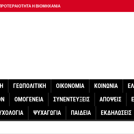
ΠΡΟΤΕΡΑΙΟΤΗΤΑ Η ΒΙΟΜΗΧΑΝΙΑ
ΟΝ ΣΠΟΥΔΑΙΟΤΕΡΟ ΕΡΜΗΝΕΥΤΗ ΛΑΚΗ ΧΑΛΚΙΑ –
ΑΦΕΙΟ ΑΘΗΝΩΝ
ΟΙΓΕΙ Η ΠΛΑΤΦΟΡΜΑ
ΓΟΝΟΤΑ ΣΑΝ ΣΗΜΕΡΑ
ΑΚΟΙΝΩΣΕ Ο ΜΗΤΣΟΤΑΚΗΣ ΓΙΑ ΤΟΥΣ ΠΥΡΟΠΛΗΚΤΟΥΣ
ΙΣ ΠΥΡΟΠΛΗΚΤΕΣ ΠΕΡΙΟΧΕΣ ΤΗΣ ΔΥΤΙΚΗΣ ΑΤΤΙΚΗΣ – ΣΤΟ
ΝΗ
ΓΕΩΠΟΛΙΤΙΚΗ
ΟΙΚΟΝΟΜΙΑ
ΚΟΙΝΩΝΙΑ
Ε
ΕΛΟΣ ΤΟΥΡΝΑΣ
ΟΝ
ΟΜΟΓΕΝΕΙΑ
ΣΥΝΕΝΤΕΥΞΕΙΣ
ΑΠΟΨΕΙΣ
ΗΝΑΣ ΕΡΕΥΝΗΤΗΣ ΣΤΗ ΔΑΝΙΑ ΣΧΕΔΙΑΖΕΙ DRONE ΓΙΑ ΤΗ
ΥΧΟΛΟΓΙΑ
ΨΥΧΑΓΩΓΙΑ
ΠΑΙΔΕΙΑ
ΕΚΔΗΛΩΣΕΙΣ
ΓΟΝΟΤΑ ΣΑΝ ΣΗΜΕΡΑ