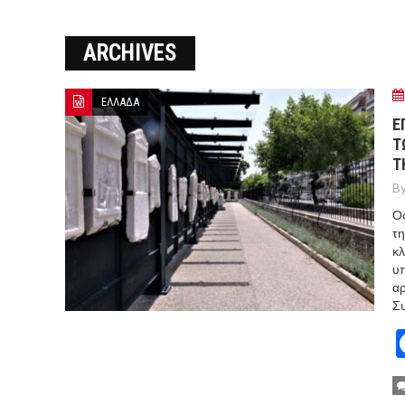
Ο ΠΑΝΟΣ ΑΒΡΑΜΟΠΟΥΛΟΣ Σ
ARCHIVES
8-26
Ο Πάνος Αβραμόπουλος στο 
ΕΛΛΑΔΑ
Ε
Τ
Τ
By
Οφ
τη
κλ
υπ
αρ
Συ