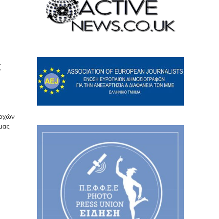
Σ
αρχών
 μας