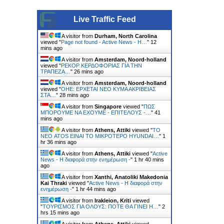
Live Traffic Feed
A visitor from
Durham, North Carolina
viewed "
Page not found - Active News - Η…
"
12
mins ago
A visitor from
Amsterdam, Noord-holland
viewed "
ΡΕΚΟΡ ΚΕΡΔΟΦΟΡΙΑΣ ΓΙΑ ΤΗΝ
ΤΡΑΠΕΖΑ…
"
26 mins ago
A visitor from
Amsterdam, Noord-holland
viewed "
ΟΗΕ: ΕΡΧΕΤΑΙ ΝΕΟ ΚΥΜΑ ΑΚΡΙΒΕΙΑΣ
ΣΤΑ…
"
28 mins ago
A visitor from
Singapore
viewed "
ΠΩΣ
ΜΠΟΡΟΥΜΕ ΝΑ ΕΧΟΥΜΕ - ΕΠΙΤΕΛΟΥΣ -…
"
41
mins ago
A visitor from
Athens, Attiki
viewed "
ΤΟ
ΝΕΟ ATOS ΕΙΝΑΙ ΤΟ ΜΙΚΡΟΤΕΡΟ HYUNDAI…
"
1
hr 36 mins ago
A visitor from
Athens, Attiki
viewed "
Active
News - Η διαφορά στην ενημέρωση -
"
1 hr 40 mins
ago
A visitor from
Xanthi, Anatoliki Makedonia
Kai Thraki
viewed "
Active News - Η διαφορά στην
ενημέρωση -
"
1 hr 44 mins ago
A visitor from
Irakleion, Kriti
viewed
"
ΤΟΥΡΙΣΜΟΣ ΓΙΑ ΟΛΟΥΣ: ΠΟΤΕ ΘΑ ΓΙΝΕΙ Η…
"
2
hrs 15 mins ago
A visitor from
Athens, Attiki
viewed