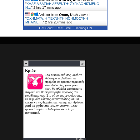
"
ΚΗΔΕΙΑ ΒΑΣΙΛΗ ΛΕΒΕΝΤΗ: ΣΥΓΚΛΟΝΙΣΜΕΝΟΙ
Η…
"
2 hrs 17 mins ago
A visitor from
Orem, Utah
viewed
"
ΟΧΗΜΑΤΑ: Η ΤΕΧΝΗΤΗ ΝΟΗΜΟΣΥΝΗ
ΜΠΑΙΝΕΙ…
"
2 hrs 20 mins ago
Get Script
Real Time
Tracking ON
Ζωδια