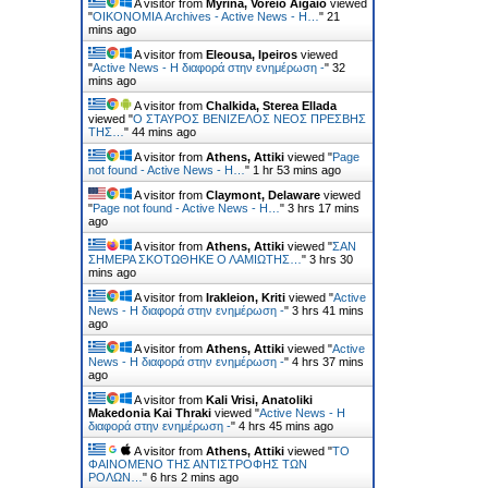
A visitor from
Myrina, Voreio Aigaio
viewed
"
ΟΙΚΟΝΟΜΙΑ Archives - Active News - Η…
"
21
mins ago
A visitor from
Eleousa, Ipeiros
viewed
"
Active News - Η διαφορά στην ενημέρωση -
"
32
mins ago
A visitor from
Chalkida, Sterea Ellada
viewed "
Ο ΣΤΑΥΡΟΣ ΒΕΝΙΖΕΛΟΣ ΝΕΟΣ ΠΡΕΣΒΗΣ
ΤΗΣ…
"
44 mins ago
A visitor from
Athens, Attiki
viewed "
Page
not found - Active News - Η…
"
1 hr 53 mins ago
A visitor from
Claymont, Delaware
viewed
"
Page not found - Active News - Η…
"
3 hrs 17 mins
ago
A visitor from
Athens, Attiki
viewed "
ΣΑΝ
ΣΗΜΕΡΑ ΣΚΟΤΩΘΗΚΕ Ο ΛΑΜΙΩΤΗΣ…
"
3 hrs 30
mins ago
A visitor from
Irakleion, Kriti
viewed "
Active
News - Η διαφορά στην ενημέρωση -
"
3 hrs 41 mins
ago
A visitor from
Athens, Attiki
viewed "
Active
News - Η διαφορά στην ενημέρωση -
"
4 hrs 37 mins
ago
A visitor from
Kali Vrisi, Anatoliki
Makedonia Kai Thraki
viewed "
Active News - Η
διαφορά στην ενημέρωση -
"
4 hrs 45 mins ago
A visitor from
Athens, Attiki
viewed "
ΤΟ
ΦΑΙΝΟΜΕΝΟ ΤΗΣ ΑΝΤΙΣΤΡΟΦΗΣ ΤΩΝ
ΡΟΛΩΝ…
"
6 hrs 2 mins ago