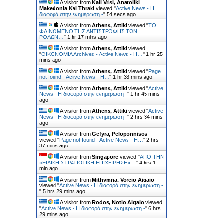
A visitor from
Kali Vrisi, Anatoliki
Makedonia Kai Thraki
viewed "
Active News - Η
διαφορά στην ενημέρωση -
"
55 secs ago
A visitor from
Athens, Attiki
viewed "
ΤΟ
ΦΑΙΝΟΜΕΝΟ ΤΗΣ ΑΝΤΙΣΤΡΟΦΗΣ ΤΩΝ
ΡΟΛΩΝ…
"
1 hr 17 mins ago
A visitor from
Athens, Attiki
viewed
"
ΟΙΚΟΝΟΜΙΑ Archives - Active News - Η…
"
1 hr 25
mins ago
A visitor from
Athens, Attiki
viewed "
Page
not found - Active News - Η…
"
1 hr 33 mins ago
A visitor from
Athens, Attiki
viewed "
Active
News - Η διαφορά στην ενημέρωση -
"
1 hr 45 mins
ago
A visitor from
Athens, Attiki
viewed "
Active
News - Η διαφορά στην ενημέρωση -
"
2 hrs 34 mins
ago
A visitor from
Gefyra, Peloponnisos
viewed "
Page not found - Active News - Η…
"
2 hrs
37 mins ago
A visitor from
Singapore
viewed "
ΑΠΟ ΤΗΝ
«ΕΙΔΙΚΗ ΣΤΡΑΤΙΩΤΙΚΗ ΕΠΙΧΕΙΡΗΣΗ»…
"
4 hrs 1
min ago
A visitor from
Mithymna, Voreio Aigaio
viewed "
Active News - Η διαφορά στην ενημέρωση -
"
5 hrs 29 mins ago
A visitor from
Rodos, Notio Aigaio
viewed
"
Active News - Η διαφορά στην ενημέρωση -
"
6 hrs
29 mins ago