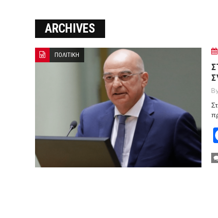
Ο ΠΑΝΟΣ ΑΒΡΑΜΟΠΟΥΛΟΣ Σ
ARCHIVES
8-26
Ο Πάνος Αβραμόπουλος στο 
ΠΟΛΙΤΙΚΗ
Σ
Σ
By
Στ
πρ