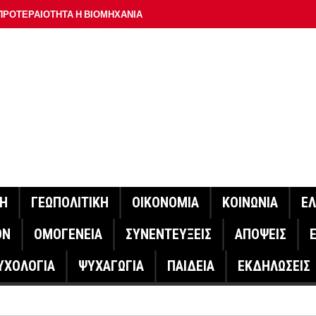
ΠΡΟΤΕΡΑΙΟΤΗΤΑ Η ΒΙΟΜΗΧΑΝΙΑ
ΟΝ ΣΠΟΥΔΑΙΟΤΕΡΟ ΕΡΜΗΝΕΥΤΗ ΛΑΚΗ ΧΑΛΚΙΑ –
ΑΦΕΙΟ ΑΘΗΝΩΝ
ΟΙΓΕΙ Η ΠΛΑΤΦΟΡΜΑ
ΓΟΝΟΤΑ ΣΑΝ ΣΗΜΕΡΑ
ΑΚΟΙΝΩΣΕ Ο ΜΗΤΣΟΤΑΚΗΣ ΓΙΑ ΤΟΥΣ ΠΥΡΟΠΛΗΚΤΟΥΣ
ΙΣ ΠΥΡΟΠΛΗΚΤΕΣ ΠΕΡΙΟΧΕΣ ΤΗΣ ΔΥΤΙΚΗΣ ΑΤΤΙΚΗΣ – ΣΤΟ
ΝΗ
ΓΕΩΠΟΛΙΤΙΚΗ
ΟΙΚΟΝΟΜΙΑ
ΚΟΙΝΩΝΙΑ
Ε
ΕΛΟΣ ΤΟΥΡΝΑΣ
ΟΝ
ΟΜΟΓΕΝΕΙΑ
ΣΥΝΕΝΤΕΥΞΕΙΣ
ΑΠΟΨΕΙΣ
ΗΝΑΣ ΕΡΕΥΝΗΤΗΣ ΣΤΗ ΔΑΝΙΑ ΣΧΕΔΙΑΖΕΙ DRONE ΓΙΑ ΤΗ
ΥΧΟΛΟΓΙΑ
ΨΥΧΑΓΩΓΙΑ
ΠΑΙΔΕΙΑ
ΕΚΔΗΛΩΣΕΙΣ
ΓΟΝΟΤΑ ΣΑΝ ΣΗΜΕΡΑ