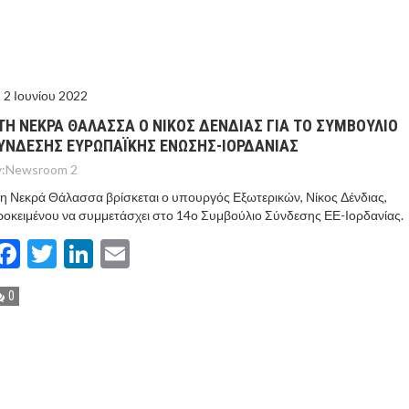
ΤΟ ΚΕΝΤΡΙΚΟ ΔΕΛΤΙΟ ΤΟΥ KONTRA – KONTRA NEWS 4-
MEGA NEWS – «NOW» με τον Βασίλη Σφήνα 3-8-26 !
2 Ιουνίου 2022
ΤΗ ΝΕΚΡΑ ΘΑΛΑΣΣΑ Ο ΝΙΚΟΣ ΔΕΝΔΙΑΣ ΓΙΑ ΤΟ ΣΥΜΒΟΥΛΙΟ
ΥΝΔΕΣΗΣ ΕΥΡΩΠΑΪΚΗΣ ΈΝΩΣΗΣ-ΙΟΡΔΑΝΙΑΣ
:
Newsroom 2
η Νεκρά Θάλασσα βρίσκεται ο υπουργός Εξωτερικών, Νίκος Δένδιας,
οκειμένου να συμμετάσχει στο 14ο Συμβούλιο Σύνδεσης ΕΕ-Ιορδανίας.
Facebook
Twitter
LinkedIn
Email
0