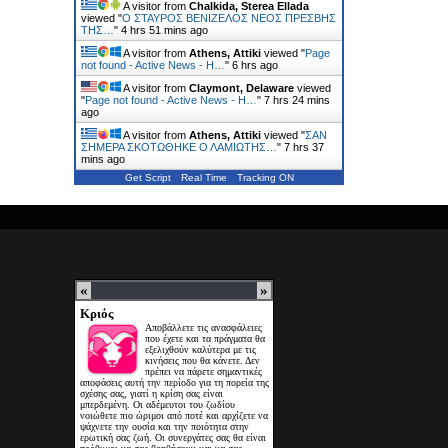
A visitor from
Chalkida, Sterea Ellada
viewed "
Ο ΣΤΑΥΡΟΣ ΒΕΝΙΖΕΛΟΣ ΝΕΟΣ ΠΡΕΣΒΗΣ
ΤΗΣ…
"
4 hrs 51 mins ago
A visitor from
Athens, Attiki
viewed "
Page
not found - Active News - Η…
"
6 hrs ago
A visitor from
Claymont, Delaware
viewed
"
Page not found - Active News - Η…
"
7 hrs 24 mins
ago
A visitor from
Athens, Attiki
viewed "
ΣΑΝ
ΣΗΜΕΡΑ ΣΚΟΤΩΘΗΚΕ Ο ΛΑΜΙΩΤΗΣ…
"
7 hrs 37
mins ago
Get Script
Real Time
Tracking ON