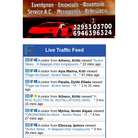
Live Traffic Feed
A visitor from
Athens, Attiki
viewed "
Active
News - Η διαφορά στην ενημέρωση -
"
22 mins ago
A visitor from
Ayia Marina, Kriti
viewed
"
Page not found - Active News - Η…
"
47 mins ago
A visitor from
Paralia, Dytiki Ellada
viewed
"
Page not found - Active News - Η…
"
1 hr 31 mins
ago
A visitor from
Athens, Attiki
viewed "
Η
MSG ELECTRICAL INSTALLATIONS (MSG…
"
3 hrs
15 mins ago
A visitor from
Myrina, Voreio Aigaio
viewed
"
ΟΙΚΟΝΟΜΙΑ Archives - Active News - Η…
"
4 hrs
28 mins ago
A visitor from
Eleousa, Ipeiros
viewed
"
Active News - Η διαφορά στην ενημέρωση -
"
4 hrs
39 mins ago