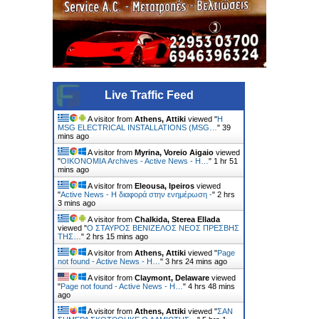
Live Traffic Feed
A visitor from
Athens, Attiki
viewed "
Η
MSG ELECTRICAL INSTALLATIONS (MSG…
"
39
mins ago
A visitor from
Myrina, Voreio Aigaio
viewed
"
ΟΙΚΟΝΟΜΙΑ Archives - Active News - Η…
"
1 hr 51
mins ago
A visitor from
Eleousa, Ipeiros
viewed
"
Active News - Η διαφορά στην ενημέρωση -
"
2 hrs
3 mins ago
A visitor from
Chalkida, Sterea Ellada
viewed "
Ο ΣΤΑΥΡΟΣ ΒΕΝΙΖΕΛΟΣ ΝΕΟΣ ΠΡΕΣΒΗΣ
ΤΗΣ…
"
2 hrs 15 mins ago
A visitor from
Athens, Attiki
viewed "
Page
not found - Active News - Η…
"
3 hrs 24 mins ago
A visitor from
Claymont, Delaware
viewed
"
Page not found - Active News - Η…
"
4 hrs 48 mins
ago
A visitor from
Athens, Attiki
viewed "
ΣΑΝ