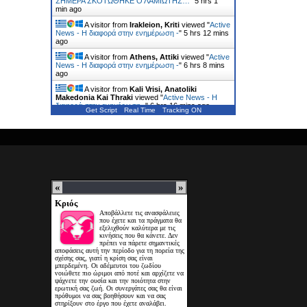
ΣΗΜΕΡΑ ΣΚΟΤΩΘΗΚΕ Ο ΛΑΜΙΩΤΗΣ…
"
5 hrs 1
min ago
A visitor from
Irakleion, Kriti
viewed "
Active
News - Η διαφορά στην ενημέρωση -
"
5 hrs 12 mins
ago
A visitor from
Athens, Attiki
viewed "
Active
News - Η διαφορά στην ενημέρωση -
"
6 hrs 8 mins
ago
A visitor from
Kali Vrisi, Anatoliki
Makedonia Kai Thraki
viewed "
Active News - Η
διαφορά στην ενημέρωση -
"
6 hrs 16 mins ago
Get Script
Real Time
Tracking ON