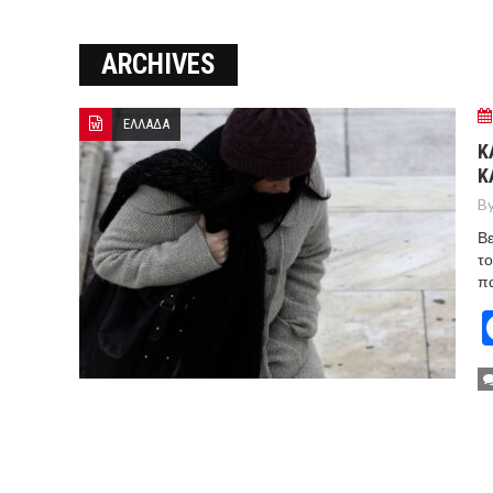
Ο ΠΑΝΟΣ ΑΒΡΑΜΟΠΟΥΛΟΣ Σ
ARCHIVES
8-26
Ο Πάνος Αβραμόπουλος στο 
ΕΛΛΑΔΑ
Κ
Κ
By
Βε
το
πα