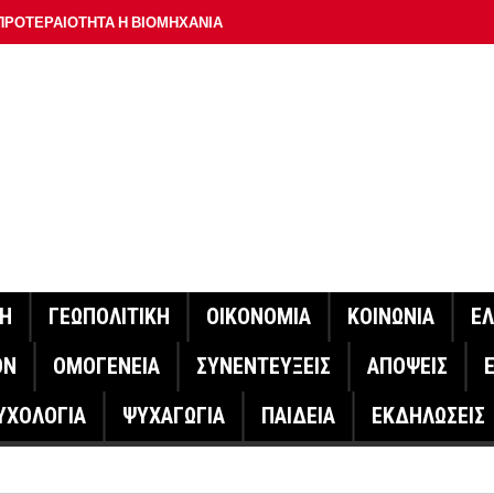
ΠΡΟΤΕΡΑΙΟΤΗΤΑ Η ΒΙΟΜΗΧΑΝΙΑ
ΟΝ ΣΠΟΥΔΑΙΟΤΕΡΟ ΕΡΜΗΝΕΥΤΗ ΛΑΚΗ ΧΑΛΚΙΑ –
ΑΦΕΙΟ ΑΘΗΝΩΝ
ΟΙΓΕΙ Η ΠΛΑΤΦΟΡΜΑ
ΓΟΝΟΤΑ ΣΑΝ ΣΗΜΕΡΑ
ΑΚΟΙΝΩΣΕ Ο ΜΗΤΣΟΤΑΚΗΣ ΓΙΑ ΤΟΥΣ ΠΥΡΟΠΛΗΚΤΟΥΣ
ΙΣ ΠΥΡΟΠΛΗΚΤΕΣ ΠΕΡΙΟΧΕΣ ΤΗΣ ΔΥΤΙΚΗΣ ΑΤΤΙΚΗΣ – ΣΤΟ
ΝΗ
ΓΕΩΠΟΛΙΤΙΚΗ
ΟΙΚΟΝΟΜΙΑ
ΚΟΙΝΩΝΙΑ
Ε
ΕΛΟΣ ΤΟΥΡΝΑΣ
ΟΝ
ΟΜΟΓΕΝΕΙΑ
ΣΥΝΕΝΤΕΥΞΕΙΣ
ΑΠΟΨΕΙΣ
ΗΝΑΣ ΕΡΕΥΝΗΤΗΣ ΣΤΗ ΔΑΝΙΑ ΣΧΕΔΙΑΖΕΙ DRONE ΓΙΑ ΤΗ
ΥΧΟΛΟΓΙΑ
ΨΥΧΑΓΩΓΙΑ
ΠΑΙΔΕΙΑ
ΕΚΔΗΛΩΣΕΙΣ
ΓΟΝΟΤΑ ΣΑΝ ΣΗΜΕΡΑ