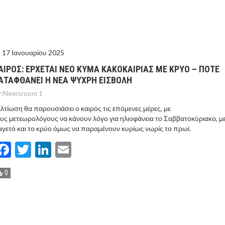
ΤΟ ΚΕΝΤΡΙΚΟ ΔΕΛΤΙΟ ΤΟΥ KONTRA – KONTRA NEWS 4-
MEGA NEWS – «NOW» με τον Βασίλη Σφήνα 3-8-26 !
17 Ιανουαρίου 2025
ΑΙΡΟΣ: ΕΡΧΕΤΑΙ ΝΕΟ ΚΥΜΑ ΚΑΚΟΚΑΙΡΙΑΣ ΜΕ ΚΡΥΟ – ΠΟΤΕ
ΑΤΑΦΘΑΝΕΙ Η ΝΕΑ ΨΥΧΡΗ ΕΙΣΒΟΛΗ
:
Newsroom 1
λτίωση θα παρουσιάσει ο καιρός τις επόμενες μέρες, με
υς μετεωρολόγους να κάνουν λόγο για ηλιοφάνεια το Σαββατοκύριακο, με
γετό και το κρύο όμως να παραμένουν κυρίως νωρίς το πρωί.
Facebook
Twitter
LinkedIn
Email
0