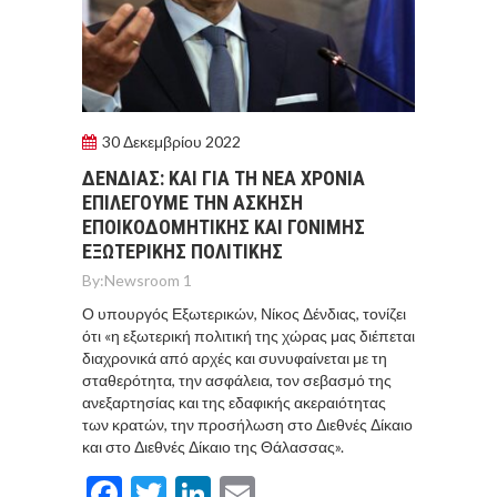
30 Δεκεμβρίου 2022
ΔΕΝΔΙΑΣ: ΚΑΙ ΓΙΑ ΤΗ ΝΕΑ ΧΡΟΝΙΑ
ΕΠΙΛΕΓΟΥΜΕ ΤΗΝ ΑΣΚΗΣΗ
ΕΠΟΙΚΟΔΟΜΗΤΙΚΗΣ ΚΑΙ ΓΟΝΙΜΗΣ
ΕΞΩΤΕΡΙΚΗΣ ΠΟΛΙΤΙΚΗΣ
By:
Newsroom 1
Ο υπουργός Εξωτερικών, Νίκος Δένδιας, τονίζει
ότι «η εξωτερική πολιτική της χώρας μας διέπεται
διαχρονικά από αρχές και συνυφαίνεται με τη
σταθερότητα, την ασφάλεια, τον σεβασμό της
ανεξαρτησίας και της εδαφικής ακεραιότητας
των κρατών, την προσήλωση στο Διεθνές Δίκαιο
και στο Διεθνές Δίκαιο της Θάλασσας».
Facebook
Twitter
LinkedIn
Email