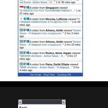
not found - Active News - Η…
"
1 hr 35 mins ago
A visitor from
Singapore
viewed
"
ΣΥΝΕΝΤΕΥΞΗ ΤΟΥ ΠΟΛΥΒΡΑΒΕΥΜΕΝΟΥ…
"
1 hr
37 mins ago
A visitor from
Nicosia, Lefkosia
viewed "
Η
ΓΡΑΦΙΚΗ ΚΩΜΟΠΟΛΗ ΣΤΟ ΔΕΛΤΑ ΤΟΥ…
"
1 hr 59
mins ago
A visitor from
Athens, Attiki
viewed "
Active
News - Η διαφορά στην ενημέρωση -
"
2 hrs 3 mins
ago
A visitor from
Athens, Attiki
viewed "
Active
News - Η διαφορά στην ενημέρωση -
"
2 hrs 23 mins
ago
A visitor from
Rodos, Notio Aigaio
viewed
"
ΔΙΕΘΝΗ Archives - Active News - Η…
"
2 hrs 27
mins ago
A visitor from
Patra, Dytiki Ellada
viewed
"
ΜΜΕ Archives - Active News - Η διαφορά…
"
3 hrs
4 mins ago
Get Script
Real Time
Tracking ON