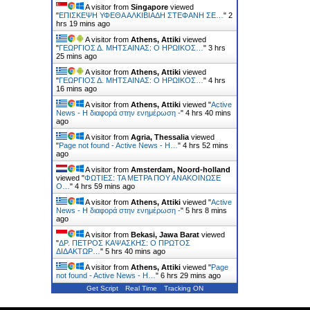
A visitor from
Singapore
viewed
"
ΕΠΙΣΚΕΨΗ ΥΦΕΘΑ ΑΛΚΙΒΙΑΔΗ ΣΤΕΦΑΝΗ ΣΕ…
"
2
hrs 19 mins ago
A visitor from
Athens, Attiki
viewed
"
ΓΕΩΡΓΙΟΣ Δ. ΜΗΤΣΑΙΝΑΣ: Ο ΗΡΩΙΚΟΣ…
"
3 hrs
25 mins ago
A visitor from
Athens, Attiki
viewed
"
ΓΕΩΡΓΙΟΣ Δ. ΜΗΤΣΑΙΝΑΣ: Ο ΗΡΩΙΚΟΣ…
"
4 hrs
16 mins ago
A visitor from
Athens, Attiki
viewed "
Active
News - Η διαφορά στην ενημέρωση -
"
4 hrs 40 mins
ago
A visitor from
Agria, Thessalia
viewed
"
Page not found - Active News - Η…
"
4 hrs 52 mins
ago
A visitor from
Amsterdam, Noord-holland
viewed "
ΦΩΤΙΕΣ: ΤΑ ΜΕΤΡΑ ΠΟΥ ΑΝΑΚΟΙΝΩΣΕ
Ο…
"
4 hrs 59 mins ago
A visitor from
Athens, Attiki
viewed "
Active
News - Η διαφορά στην ενημέρωση -
"
5 hrs 8 mins
ago
A visitor from
Bekasi, Jawa Barat
viewed
"
ΔΡ. ΠΕΤΡΟΣ ΚΑΨΑΣΚΗΣ: Ο ΠΡΩΤΟΣ
ΔΙΔΑΚΤΩΡ…
"
5 hrs 40 mins ago
A visitor from
Athens, Attiki
viewed "
Page
not found - Active News - Η…
"
6 hrs 29 mins ago
Get Script
Real Time
Tracking ON